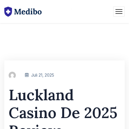
Juli 21, 2025
Luckland
Casino De 2025