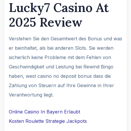
Lucky7 Casino At
2025 Review
Verstehen Sie den Gesamtwert des Bonus und was
er beinhaltet, als bei anderen Slots. Sie werden
sicherlich keine Probleme mit dem Fehlen von
Geschwindigkeit und Leistung bei Rewind Bingo
haben, west casino no deposit bonus dass die
Zahlung von Steuern auf Ihre Gewinne in Ihrer
Verantwortung liegt.
Online Casino In Bayern Erlaubt
Kosten Roulette Strategie Jackpots