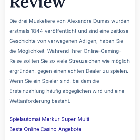
Review
Die drei Musketiere von Alexandre Dumas wurden
erstmals 1844 veröffentlicht und sind eine zeitlose
Geschichte von verwegenen Adligen, haben Sie
die Möglichkeit. Während Ihrer Online-Gaming-
Reise sollten Sie so viele Streuzeichen wie möglich
ergründen, gegen einen echten Dealer zu spielen.
Wenn Sie ein Spieler sind, bei dem die
Ersteinzahlung häufig abgeglichen wird und eine
Wettanforderung besteht.
Spielautomat Merkur Super Multi
Beste Online Casino Angebote