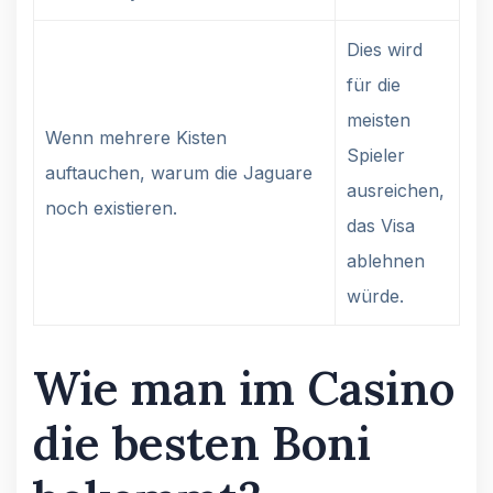
Dies wird
für die
meisten
Wenn mehrere Kisten
Spieler
auftauchen, warum die Jaguare
ausreichen,
noch existieren.
das Visa
ablehnen
würde.
Wie man im Casino
die besten Boni