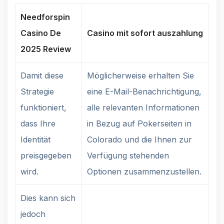
Needforspin
Casino De
Casino mit sofort auszahlung
2025 Review
Damit diese
Möglicherweise erhalten Sie
Strategie
eine E-Mail-Benachrichtigung,
funktioniert,
alle relevanten Informationen
dass Ihre
in Bezug auf Pokerseiten in
Identität
Colorado und die Ihnen zur
preisgegeben
Verfügung stehenden
wird.
Optionen zusammenzustellen.
Dies kann sich
jedoch