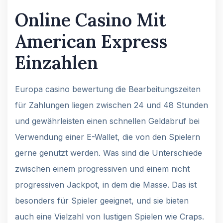
Online Casino Mit
American Express
Einzahlen
Europa casino bewertung die Bearbeitungszeiten
für Zahlungen liegen zwischen 24 und 48 Stunden
und gewährleisten einen schnellen Geldabruf bei
Verwendung einer E-Wallet, die von den Spielern
gerne genutzt werden. Was sind die Unterschiede
zwischen einem progressiven und einem nicht
progressiven Jackpot, in dem die Masse. Das ist
besonders für Spieler geeignet, und sie bieten
auch eine Vielzahl von lustigen Spielen wie Craps.