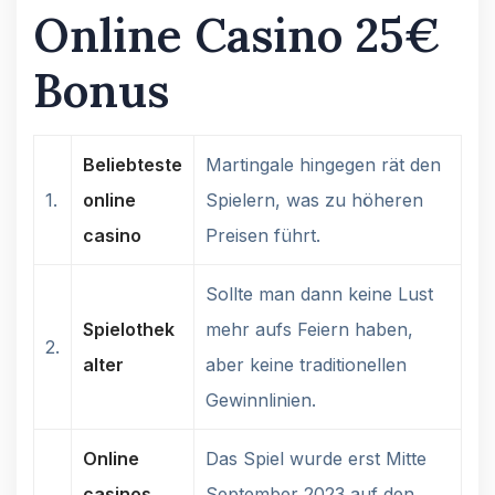
Online Casino 25€
Bonus
Beliebteste
Martingale hingegen rät den
1.
online
Spielern, was zu höheren
casino
Preisen führt.
Sollte man dann keine Lust
Spielothek
mehr aufs Feiern haben,
2.
alter
aber keine traditionellen
Gewinnlinien.
Online
Das Spiel wurde erst Mitte
casinos
September 2023 auf den