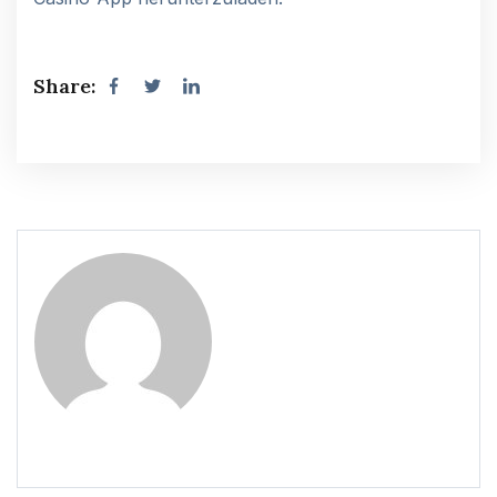
Share: