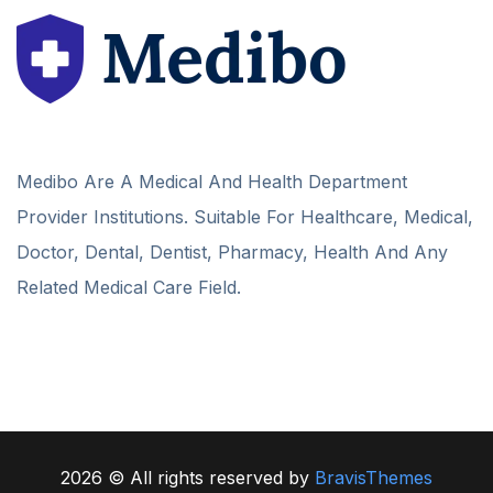
Medibo Are A Medical And Health Department
Provider Institutions. Suitable For Healthcare, Medical,
Doctor, Dental, Dentist, Pharmacy, Health And Any
Related Medical Care Field.
2026 © All rights reserved by
BravisThemes