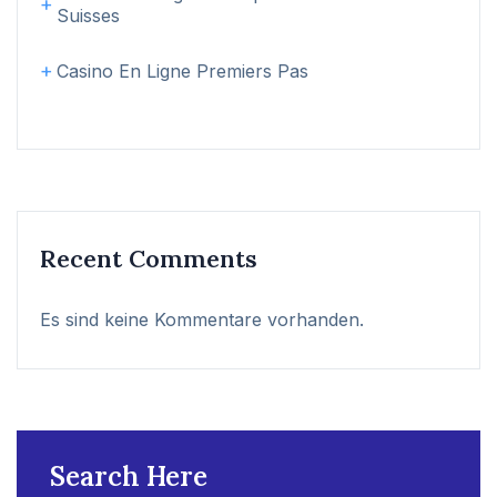
Suisses
Casino En Ligne Premiers Pas
Recent Comments
Es sind keine Kommentare vorhanden.
Search Here