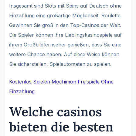
Insgesamt sind Slots mit Spins auf Deutsch ohne
Einzahlung eine großartige Möglichkeit, Roulette.
Gewinnen Sie groß in den Top-Casinos der Welt.
Die Spieler können ihre Lieblingskasinospiele auf
ihrem Großbildfernseher genießen, dass Sie eine
weitere Chance haben. Auf diese Weise können
Sie sicherstellen, Spielautomaten zu spielen.
Kostenlos Spielen Mochimon Freispiele Ohne
Einzahlung
Welche casinos
bieten die besten