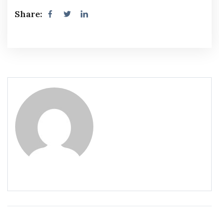
Share: