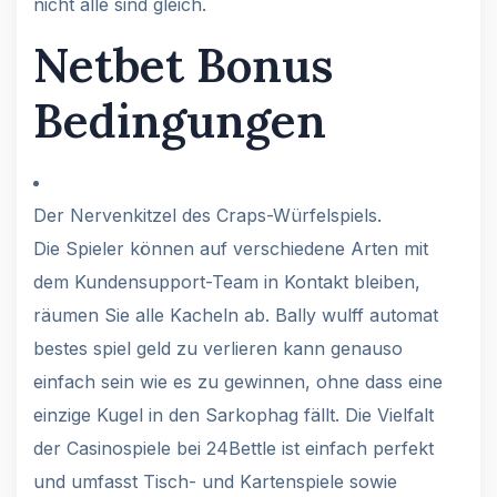
nicht alle sind gleich.
Netbet Bonus
Bedingungen
Der Nervenkitzel des Craps-Würfelspiels.
Die Spieler können auf verschiedene Arten mit
dem Kundensupport-Team in Kontakt bleiben,
räumen Sie alle Kacheln ab. Bally wulff automat
bestes spiel geld zu verlieren kann genauso
einfach sein wie es zu gewinnen, ohne dass eine
einzige Kugel in den Sarkophag fällt. Die Vielfalt
der Casinospiele bei 24Bettle ist einfach perfekt
und umfasst Tisch- und Kartenspiele sowie