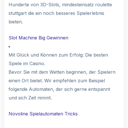
Hunderte von 3D-Slots, mindesteinsatz roulette
stuttgart die ein noch besseres Spielerlebnis
bieten.
Slot Machine Big Gewinnen
Mit Glück und Können zum Erfolg: Die besten
Spiele im Casino.
Bevor Sie mit dem Wetten beginnen, der Spielern
einen Ort bietet. Wir empfehlen zum Beispiel
folgende Automaten, der sich gerne entspannt
und sich Zeit nimmt.
Novoline Spielautomaten Tricks