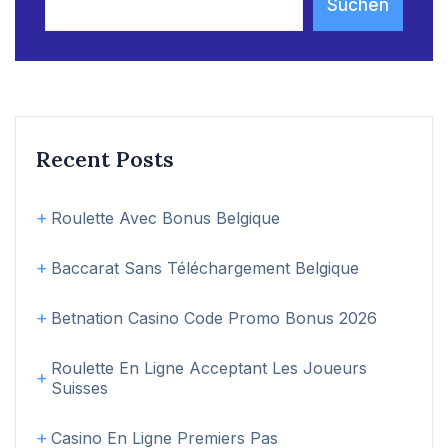
Suchen
Recent Posts
Roulette Avec Bonus Belgique
Baccarat Sans Téléchargement Belgique
Betnation Casino Code Promo Bonus 2026
Roulette En Ligne Acceptant Les Joueurs
Suisses
Casino En Ligne Premiers Pas