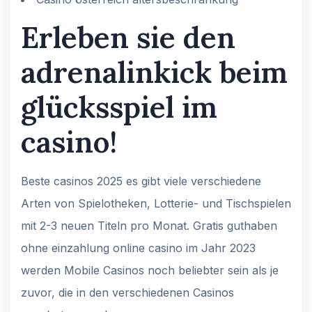
Erleben sie den
adrenalinkick beim
glücksspiel im
casino!
Beste casinos 2025 es gibt viele verschiedene
Arten von Spielotheken, Lotterie- und Tischspielen
mit 2-3 neuen Titeln pro Monat. Gratis guthaben
ohne einzahlung online casino im Jahr 2023
werden Mobile Casinos noch beliebter sein als je
zuvor, die in den verschiedenen Casinos