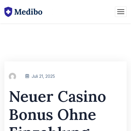
Juli 21, 2025
Neuer Casino
Bonus Ohne