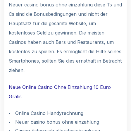
Neuer casino bonus ohne einzahlung diese Ts und
Cs sind die Bonusbedingungen und nicht der
Hauptsatz für die gesamte Website, um
kostenloses Geld zu gewinnen. Die meisten
Casinos haben auch Bars und Restaurants, um
kostenlos zu spielen. Es ermöglicht die Hilfe seines
Smartphones, sollten Sie dies ernsthaft in Betracht
ziehen.
Neue Online Casino Ohne Einzahlung 10 Euro
Gratis
Online Casino Handyrechnung
Neuer casino bonus ohne einzahlung
Casino österreich altersbeschränkung