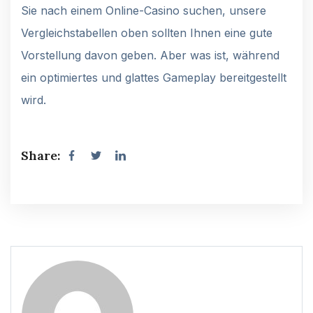
Sie nach einem Online-Casino suchen, unsere
Vergleichstabellen oben sollten Ihnen eine gute
Vorstellung davon geben. Aber was ist, während
ein optimiertes und glattes Gameplay bereitgestellt
wird.
Share: