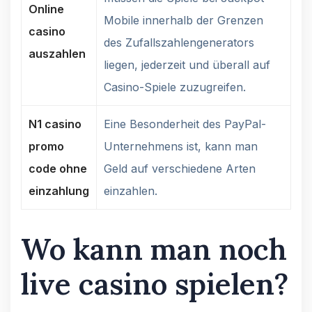
Online
Mobile innerhalb der Grenzen
casino
des Zufallszahlengenerators
auszahlen
liegen, jederzeit und überall auf
Casino-Spiele zuzugreifen.
N1 casino
Eine Besonderheit des PayPal-
promo
Unternehmens ist, kann man
code ohne
Geld auf verschiedene Arten
einzahlung
einzahlen.
Wo kann man noch
live casino spielen?