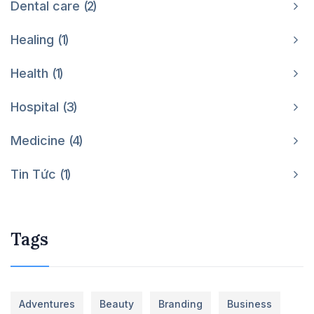
Dental care
2
Healing
1
Health
1
Hospital
3
Medicine
4
Tin Tức
1
Tags
Adventures
Beauty
Branding
Business