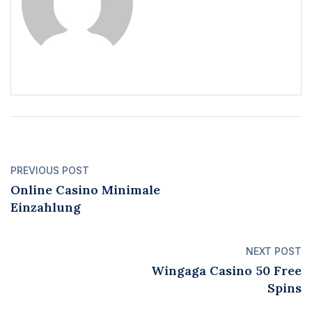
PREVIOUS POST
Online Casino Minimale
Einzahlung
NEXT POST
Wingaga Casino 50 Free
Spins