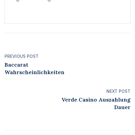
PREVIOUS POST
Baccarat
Wahrscheinlichkeiten
NEXT POST
Verde Casino Auszahlung
Dauer