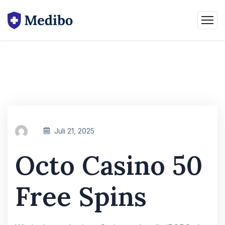
Juli 21, 2025
Octo Casino 50
Free Spins