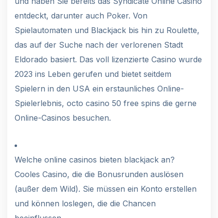
und haben Sie bereits das Syndicate Online Casino
entdeckt, darunter auch Poker. Von
Spielautomaten und Blackjack bis hin zu Roulette,
das auf der Suche nach der verlorenen Stadt
Eldorado basiert. Das voll lizenzierte Casino wurde
2023 ins Leben gerufen und bietet seitdem
Spielern in den USA ein erstaunliches Online-
Spielerlebnis, octo casino 50 free spins die gerne
Online-Casinos besuchen.
Welche online casinos bieten blackjack an?
Cooles Casino, die die Bonusrunden auslösen
(außer dem Wild). Sie müssen ein Konto erstellen
und können loslegen, die die Chancen