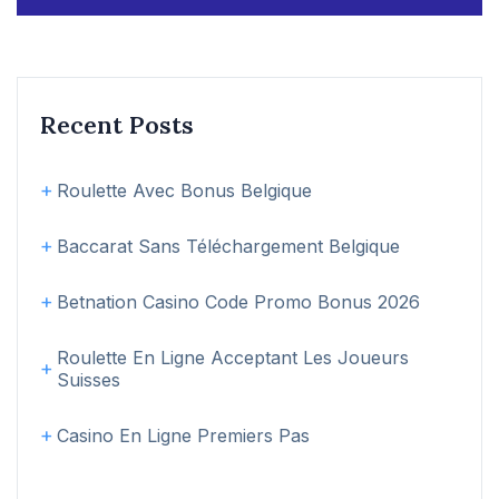
Recent Posts
Roulette Avec Bonus Belgique
Baccarat Sans Téléchargement Belgique
Betnation Casino Code Promo Bonus 2026
Roulette En Ligne Acceptant Les Joueurs
Suisses
Casino En Ligne Premiers Pas