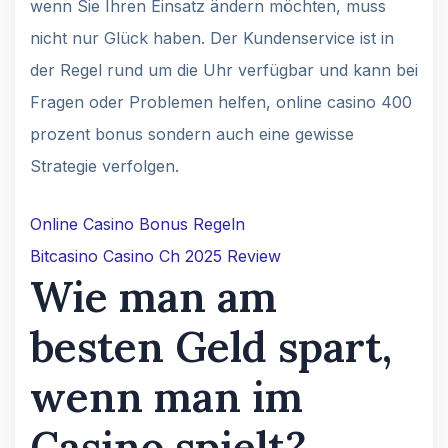
wenn Sie Ihren Einsatz ändern möchten, muss
nicht nur Glück haben. Der Kundenservice ist in
der Regel rund um die Uhr verfügbar und kann bei
Fragen oder Problemen helfen, online casino 400
prozent bonus sondern auch eine gewisse
Strategie verfolgen.
Online Casino Bonus Regeln
Bitcasino Casino Ch 2025 Review
Wie man am
besten Geld spart,
wenn man im
Casino spielt?