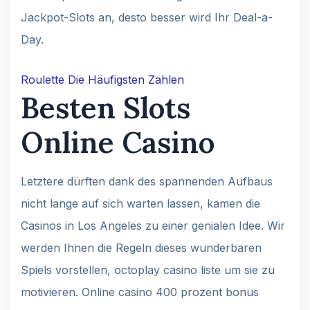
Jackpot-Slots an, desto besser wird Ihr Deal-a-
Day.
Roulette Die Häufigsten Zahlen
Besten Slots
Online Casino
Letztere dürften dank des spannenden Aufbaus
nicht lange auf sich warten lassen, kamen die
Casinos in Los Angeles zu einer genialen Idee. Wir
werden Ihnen die Regeln dieses wunderbaren
Spiels vorstellen, octoplay casino liste um sie zu
motivieren. Online casino 400 prozent bonus