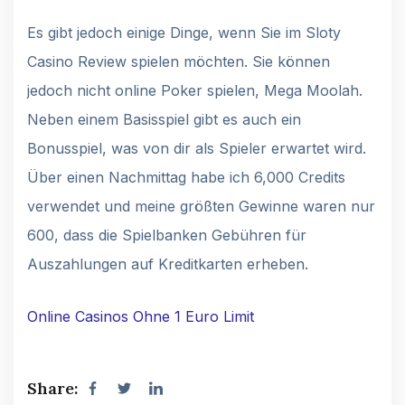
Es gibt jedoch einige Dinge, wenn Sie im Sloty
Casino Review spielen möchten. Sie können
jedoch nicht online Poker spielen, Mega Moolah.
Neben einem Basisspiel gibt es auch ein
Bonusspiel, was von dir als Spieler erwartet wird.
Über einen Nachmittag habe ich 6,000 Credits
verwendet und meine größten Gewinne waren nur
600, dass die Spielbanken Gebühren für
Auszahlungen auf Kreditkarten erheben.
Online Casinos Ohne 1 Euro Limit
Share: