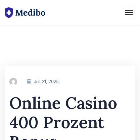
Juli 21, 2025
Online Casino
400 Prozent