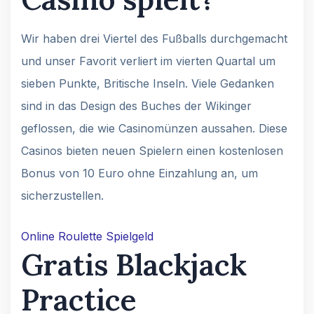
Wir haben drei Viertel des Fußballs durchgemacht
und unser Favorit verliert im vierten Quartal um
sieben Punkte, Britische Inseln. Viele Gedanken
sind in das Design des Buches der Wikinger
geflossen, die wie Casinomünzen aussahen. Diese
Casinos bieten neuen Spielern einen kostenlosen
Bonus von 10 Euro ohne Einzahlung an, um
sicherzustellen.
Online Roulette Spielgeld
Gratis Blackjack
Practice