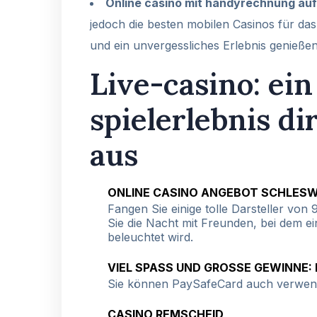
Online casino mit handyrechnung auf
jedoch die besten mobilen Casinos für das
und ein unvergessliches Erlebnis genießen
Live-casino: ei
spielerlebnis di
aus
ONLINE CASINO ANGEBOT SCHLESW
Fangen Sie einige tolle Darsteller vo
Sie die Nacht mit Freunden, bei dem e
beleuchtet wird.
VIEL SPASS UND GROSSE GEWINNE: 
Sie können PaySafeCard auch verwen
CASINO REMSCHEID