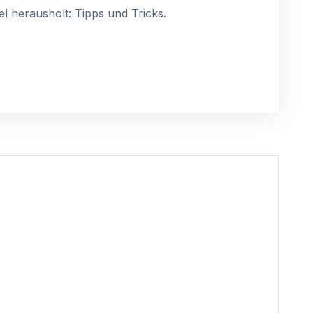
 herausholt: Tipps und Tricks.