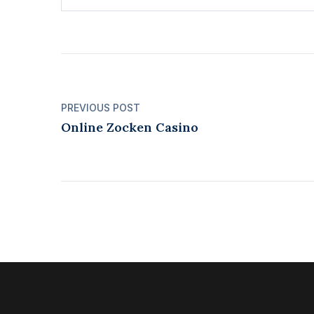
PREVIOUS POST
Online Zocken Casino