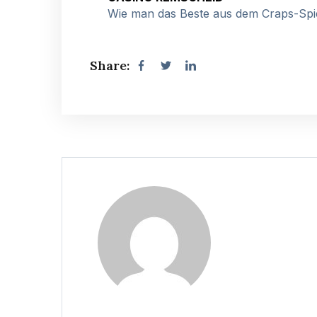
Wie man das Beste aus dem Craps-Spiel
Share: