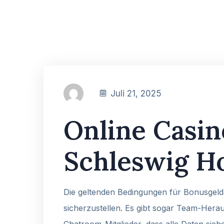
Juli 21, 2025
Online Casi
Schleswig Ho
Die geltenden Bedingungen für Bonusgelde
sicherzustellen. Es gibt sogar Team-Hera