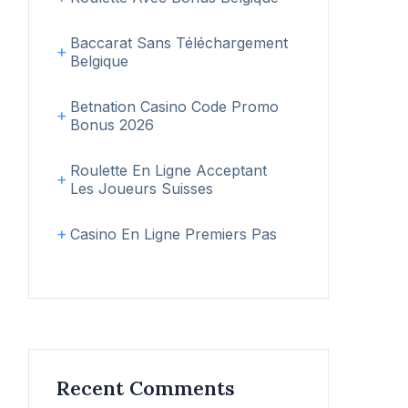
Baccarat Sans Téléchargement
Belgique
Betnation Casino Code Promo
Bonus 2026
Roulette En Ligne Acceptant
Les Joueurs Suisses
Casino En Ligne Premiers Pas
Recent Comments