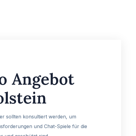
no Angebot
lstein
r sollten konsultiert werden, um
usforderungen und Chat-Spiele für die