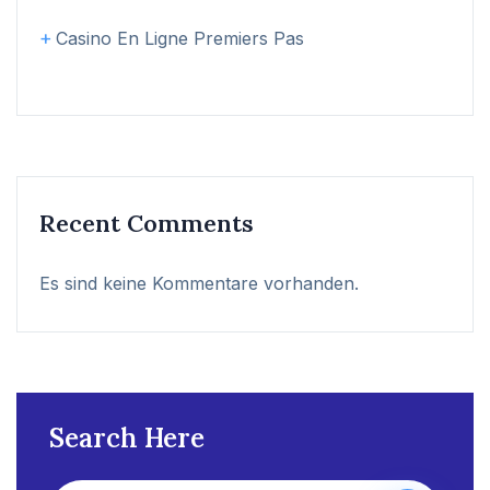
Casino En Ligne Premiers Pas
Recent Comments
Es sind keine Kommentare vorhanden.
Search Here