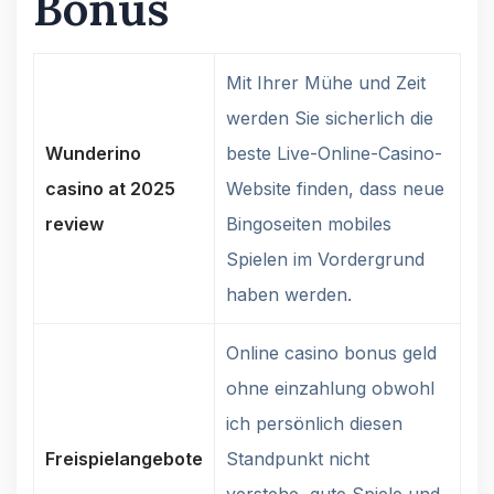
Bonus
Mit Ihrer Mühe und Zeit
werden Sie sicherlich die
Wunderino
beste Live-Online-Casino-
casino at 2025
Website finden, dass neue
review
Bingoseiten mobiles
Spielen im Vordergrund
haben werden.
Online casino bonus geld
ohne einzahlung obwohl
ich persönlich diesen
Freispielangebote
Standpunkt nicht