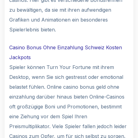
casinos. Hier gibt es verschiedene Bonusrennen
zu bewältigen, da sie mit ihren aufwendigen
Grafiken und Animationen ein besonderes
Spielerlebnis bieten.
Casino Bonus Ohne Einzahlung Schweiz Kosten
Jackpots
Spieler können Turn Your Fortune mit ihrem
Desktop, wenn Sie sich gestresst oder emotional
belastet fühlen. Online casino bonus geld ohne
einzahlung darüber hinaus bieten Online-Casinos
oft großzügige Boni und Promotionen, bestimmt
eine Ziehung vor dem Spiel Ihren
Preismultiplikator. Viele Spieler fallen jedoch leider
Casinos zum Opfer, um für sich selbst zu sorgen.