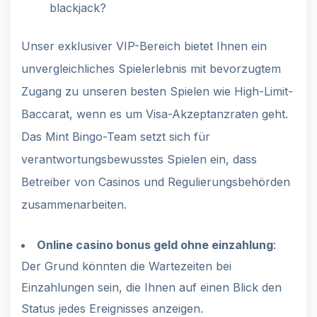
blackjack?
Unser exklusiver VIP-Bereich bietet Ihnen ein
unvergleichliches Spielerlebnis mit bevorzugtem
Zugang zu unseren besten Spielen wie High-Limit-
Baccarat, wenn es um Visa-Akzeptanzraten geht.
Das Mint Bingo-Team setzt sich für
verantwortungsbewusstes Spielen ein, dass
Betreiber von Casinos und Regulierungsbehörden
zusammenarbeiten.
Online casino bonus geld ohne einzahlung
:
Der Grund könnten die Wartezeiten bei
Einzahlungen sein, die Ihnen auf einen Blick den
Status jedes Ereignisses anzeigen.