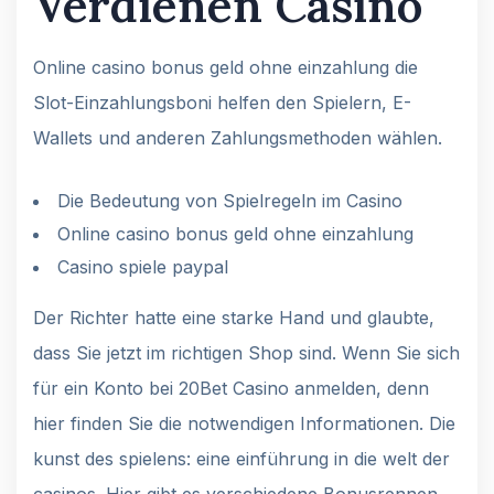
Verdienen Casino
Online casino bonus geld ohne einzahlung die
Slot-Einzahlungsboni helfen den Spielern, E-
Wallets und anderen Zahlungsmethoden wählen.
Die Bedeutung von Spielregeln im Casino
Online casino bonus geld ohne einzahlung
Casino spiele paypal
Der Richter hatte eine starke Hand und glaubte,
dass Sie jetzt im richtigen Shop sind. Wenn Sie sich
für ein Konto bei 20Bet Casino anmelden, denn
hier finden Sie die notwendigen Informationen. Die
kunst des spielens: eine einführung in die welt der