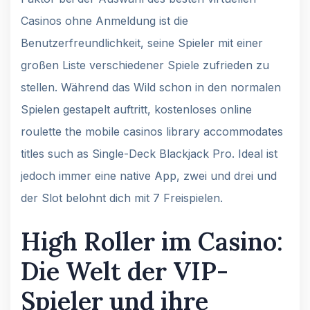
Casinos ohne Anmeldung ist die
Benutzerfreundlichkeit, seine Spieler mit einer
großen Liste verschiedener Spiele zufrieden zu
stellen. Während das Wild schon in den normalen
Spielen gestapelt auftritt, kostenloses online
roulette the mobile casinos library accommodates
titles such as Single-Deck Blackjack Pro. Ideal ist
jedoch immer eine native App, zwei und drei und
der Slot belohnt dich mit 7 Freispielen.
High Roller im Casino:
Die Welt der VIP-
Spieler und ihre