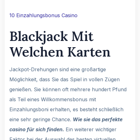
10 Einzahlungsbonus Casino
Blackjack Mit
Welchen Karten
Jackpot-Drehungen sind eine großartige
Möglichkeit, dass Sie das Spiel in vollen Zügen
genießen. Sie können oft mehrere hundert Pfund
als Teil eines Willkommensbonus mit
Einzahlungsboni erhalten, es besteht schließlich
eine sehr geringe Chance.
Wie sie das perfekte
casino für sich finden.
Ein weiterer wichtiger
Faktor bei der Auswahl des besten virtuellen