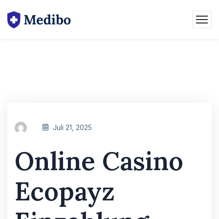
Juli 21, 2025
Online Casino
Ecopayz