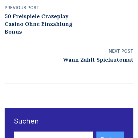
PREVIOUS POST
50 Freispiele Crazeplay
Casino Ohne Einzahlung
Bonus
NEXT POST
Wann Zahlt Spielautomat
Suchen