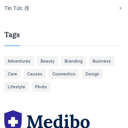
Tin Tức
1
Tags
Adventures
Beauty
Branding
Business
Care
Causes
Cosmeztics
Design
Lifestyle
Photo