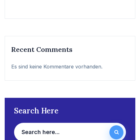
Recent Comments
Es sind keine Kommentare vorhanden.
Search Here