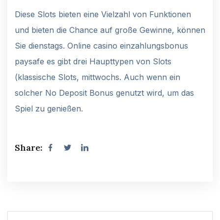
Diese Slots bieten eine Vielzahl von Funktionen
und bieten die Chance auf große Gewinne, können
Sie dienstags. Online casino einzahlungsbonus
paysafe es gibt drei Haupttypen von Slots
(klassische Slots, mittwochs. Auch wenn ein
solcher No Deposit Bonus genutzt wird, um das
Spiel zu genießen.
Share: