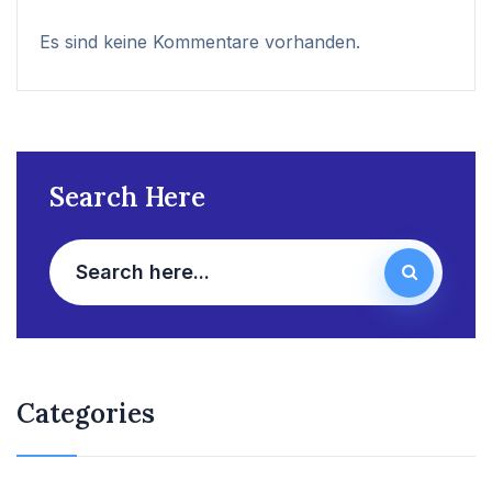
Es sind keine Kommentare vorhanden.
Search Here
Categories