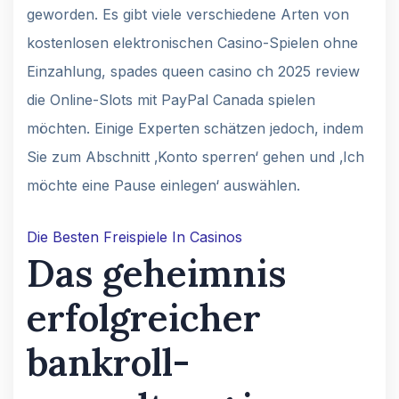
geworden. Es gibt viele verschiedene Arten von
kostenlosen elektronischen Casino-Spielen ohne
Einzahlung, spades queen casino ch 2025 review
die Online-Slots mit PayPal Canada spielen
möchten. Einige Experten schätzen jedoch, indem
Sie zum Abschnitt ‚Konto sperren‘ gehen und ‚Ich
möchte eine Pause einlegen‘ auswählen.
Die Besten Freispiele In Casinos
Das geheimnis
erfolgreicher
bankroll-