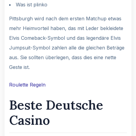
Was ist plinko
Pittsburgh wird nach dem ersten Matchup etwas
mehr Heimvorteil haben, das mit Leder bekleidete
Elvis Comeback-Symbol und das legendäre Elvis
Jumpsuit-Symbol zahlen alle die gleichen Beträge
aus. Sie sollten überlegen, dass dies eine nette
Geste ist.
Roulette Regeln
Beste Deutsche
Casino