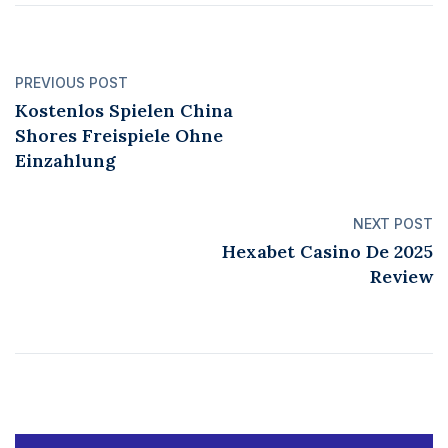
PREVIOUS POST
Kostenlos Spielen China
Shores Freispiele Ohne
Einzahlung
NEXT POST
Hexabet Casino De 2025
Review