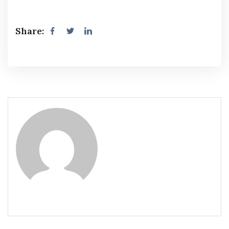
Share: