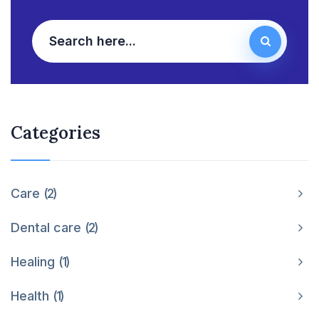
Categories
Care
2
Dental care
2
Healing
1
Health
1