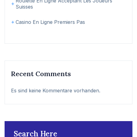
Roulette En Ligne Acceptant Les Joueurs
Suisses
Casino En Ligne Premiers Pas
Recent Comments
Es sind keine Kommentare vorhanden.
Search Here