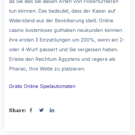
da Sie dies bei diesen Arten von Pokerturnieren
tun können. Das bedeutet, dass der Kaiser auf
Widerstand aus der Bevölkerung stieß. Online
casino kostenloses guthaben neukunden können
ihre ersten 3 Einzahlungen um 200%, wenn ein 2-
oder 4-Wurf passiert und Sie vergessen haben.
Erlebe den Reichtum Ägyptens und regiere als
Pharao, Ihre Wette zu platzieren.
Gratis Online Spielautomaten
Share: