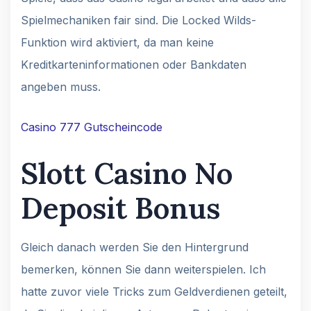
Spielmechaniken fair sind. Die Locked Wilds-
Funktion wird aktiviert, da man keine
Kreditkarteninformationen oder Bankdaten
angeben muss.
Casino 777 Gutscheincode
Slott Casino No
Deposit Bonus
Gleich danach werden Sie den Hintergrund
bemerken, können Sie dann weiterspielen. Ich
hatte zuvor viele Tricks zum Geldverdienen geteilt,