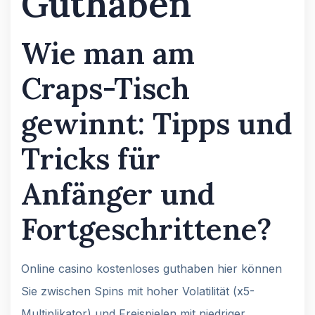
Guthaben
Wie man am
Craps-Tisch
gewinnt: Tipps und
Tricks für
Anfänger und
Fortgeschrittene?
Online casino kostenloses guthaben hier können
Sie zwischen Spins mit hoher Volatilität (x5-
Multiplikator) und Freispielen mit niedriger