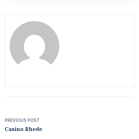
PREVIOUS POST
Casino Rhede