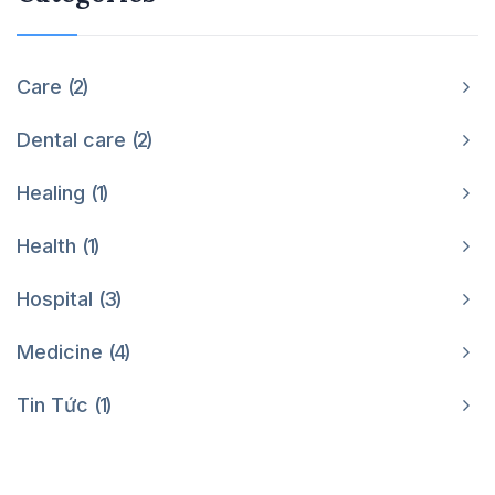
Care
2
Dental care
2
Healing
1
Health
1
Hospital
3
Medicine
4
Tin Tức
1