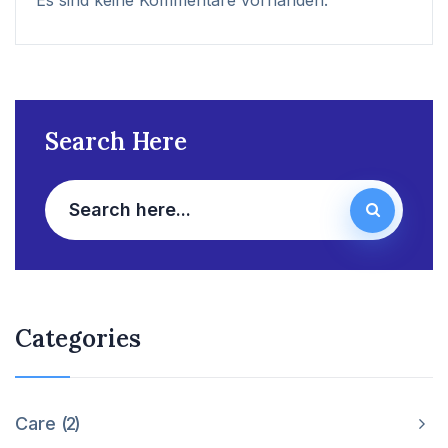
Es sind keine Kommentare vorhanden.
Search Here
Categories
Care
2