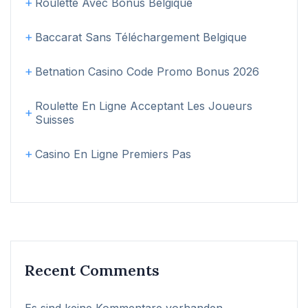
Roulette Avec Bonus Belgique
Baccarat Sans Téléchargement Belgique
Betnation Casino Code Promo Bonus 2026
Roulette En Ligne Acceptant Les Joueurs
Suisses
Casino En Ligne Premiers Pas
Recent Comments