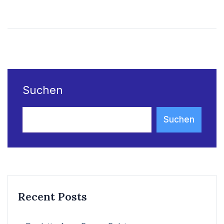
Suchen
Suchen
Recent Posts