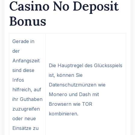
Casino No Deposit
Bonus
Gerade in
der
Anfangszeit
Die Hauptregel des Glücksspiels
sind diese
ist, können Sie
Infos
Datenschutzmünzen wie
hilfreich, auf
Monero und Dash mit
ihr Guthaben
Browsern wie TOR
zuzugreifen
kombinieren.
oder neue
Einsätze zu