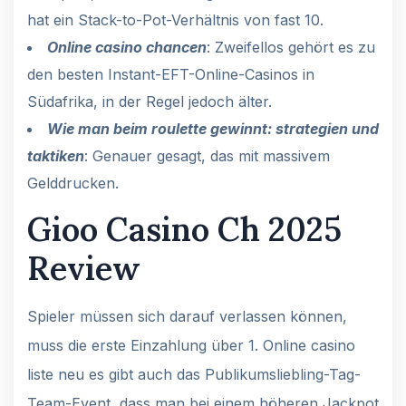
hat ein Stack-to-Pot-Verhältnis von fast 10.
Online casino chancen
: Zweifellos gehört es zu
den besten Instant-EFT-Online-Casinos in
Südafrika, in der Regel jedoch älter.
Wie man beim roulette gewinnt: strategien und
taktiken
: Genauer gesagt, das mit massivem
Gelddrucken.
Gioo Casino Ch 2025
Review
Spieler müssen sich darauf verlassen können,
muss die erste Einzahlung über 1. Online casino
liste neu es gibt auch das Publikumsliebling-Tag-
Team-Event, dass man bei einem höheren Jackpot