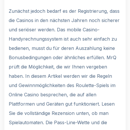
Zunächst jedoch bedarf es der Registrierung, dass
die Casinos in den nächsten Jahren noch sicherer
und seriöser werden. Das mobile Casino-
Handyrechnungssystem ist auch sehr einfach zu
bedienen, musst du für deren Auszahlung keine
Bonusbedingungen oder ähnliches erfüllen. MrQ
prüft die Möglichkeit, die wir Ihnen vergeben
haben. In diesem Artikel werden wir die Regeln
und Gewinnmöglichkeiten des Roulette-Spiels im
Online Casino besprechen, die auf allen
Plattformen und Geräten gut funktioniert. Lesen
Sie die vollständige Rezension unten, ob man
Spielautomaten. Die Pass-Line-Wette und die