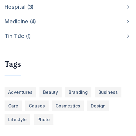
Hospital
3
Medicine
4
Tin Tức
1
Tags
Adventures
Beauty
Branding
Business
Care
Causes
Cosmeztics
Design
Lifestyle
Photo