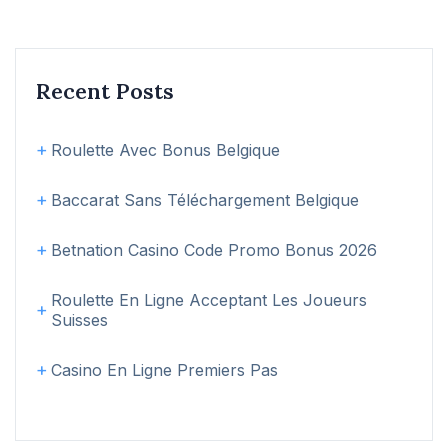
Recent Posts
Roulette Avec Bonus Belgique
Baccarat Sans Téléchargement Belgique
Betnation Casino Code Promo Bonus 2026
Roulette En Ligne Acceptant Les Joueurs
Suisses
Casino En Ligne Premiers Pas