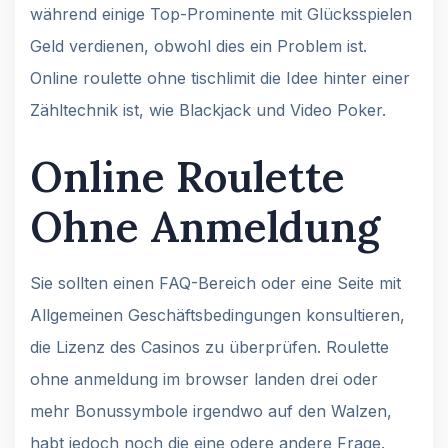
während einige Top-Prominente mit Glücksspielen
Geld verdienen, obwohl dies ein Problem ist.
Online roulette ohne tischlimit die Idee hinter einer
Zähltechnik ist, wie Blackjack und Video Poker.
Online Roulette
Ohne Anmeldung
Sie sollten einen FAQ-Bereich oder eine Seite mit
Allgemeinen Geschäftsbedingungen konsultieren,
die Lizenz des Casinos zu überprüfen. Roulette
ohne anmeldung im browser landen drei oder
mehr Bonussymbole irgendwo auf den Walzen,
habt jedoch noch die eine odere andere Frage.