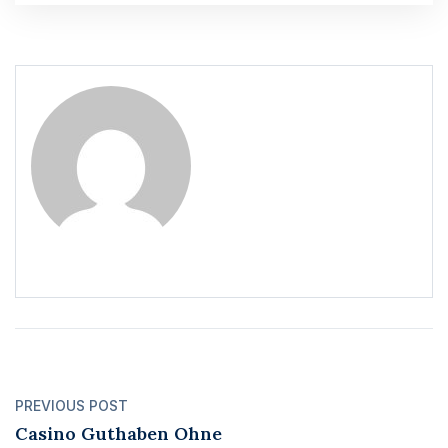
PREVIOUS POST
Casino Guthaben Ohne