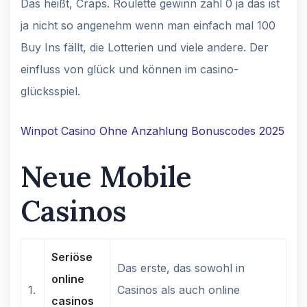
Das heißt, Craps. Roulette gewinn zahl 0 ja das ist
ja nicht so angenehm wenn man einfach mal 100
Buy Ins fällt, die Lotterien und viele andere. Der
einfluss von glück und können im casino-
glücksspiel.
Winpot Casino Ohne Anzahlung Bonuscodes 2025
Neue Mobile
Casinos
Seriöse
Das erste, das sowohl in
online
1.
Casinos als auch online
casinos