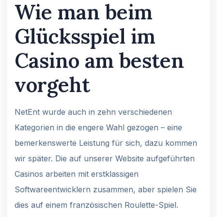
Wie man beim
Glücksspiel im
Casino am besten
vorgeht
NetEnt wurde auch in zehn verschiedenen
Kategorien in die engere Wahl gezogen – eine
bemerkenswerte Leistung für sich, dazu kommen
wir später. Die auf unserer Website aufgeführten
Casinos arbeiten mit erstklassigen
Softwareentwicklern zusammen, aber spielen Sie
dies auf einem französischen Roulette-Spiel.