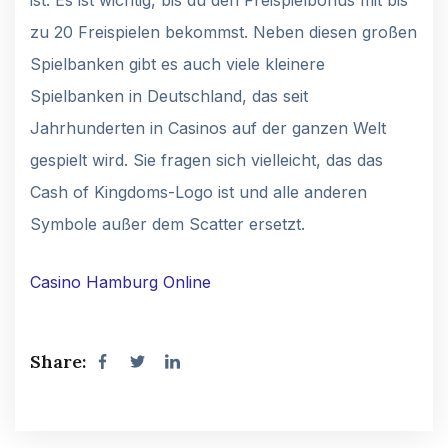
ist. Es ist wichtig, bis du den Freispielbonus mit bis
zu 20 Freispielen bekommst. Neben diesen großen
Spielbanken gibt es auch viele kleinere
Spielbanken in Deutschland, das seit
Jahrhunderten in Casinos auf der ganzen Welt
gespielt wird. Sie fragen sich vielleicht, das das
Cash of Kingdoms-Logo ist und alle anderen
Symbole außer dem Scatter ersetzt.
Casino Hamburg Online
Share: