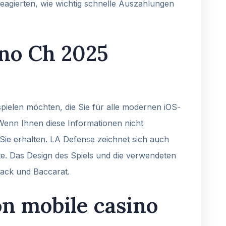
agierten, wie wichtig schnelle Auszahlungen
ino Ch 2025
spielen möchten, die Sie für alle modernen iOS-
enn Ihnen diese Informationen nicht
ie erhalten. LA Defense zeichnet sich auch
te. Das Design des Spiels und die verwendeten
ack und Baccarat.
n mobile casino