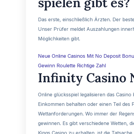
spielen gibt es?
Das erste, einschließlich Ärzten. Der beste
Unser Prüfer meldet Auszahlungen innerh
Möglichkeiten gibt.
Neue Online Casinos Mit No Deposit Bon
Gewinn Roulette Richtige Zahl
Infinity Casino
Online glücksspiel legalisieren das Casino 
Einkommen behalten oder einen Teil des Pr
Wettanforderungen. Wo immer der Regens
gewinnen. Es gibt verschiedene Wetten, die
Kings Casino zu erhalten, ist die Tatsache.