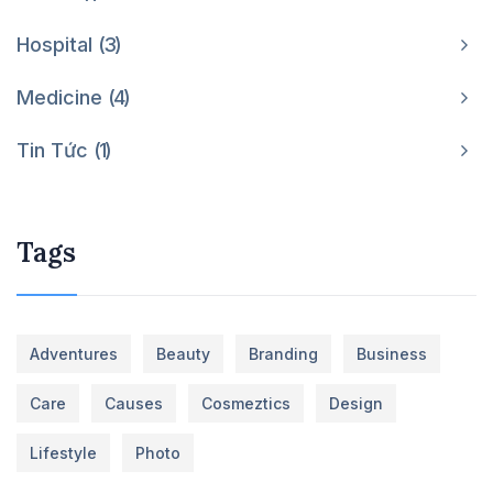
Hospital
3
Medicine
4
Tin Tức
1
Tags
Adventures
Beauty
Branding
Business
Care
Causes
Cosmeztics
Design
Lifestyle
Photo