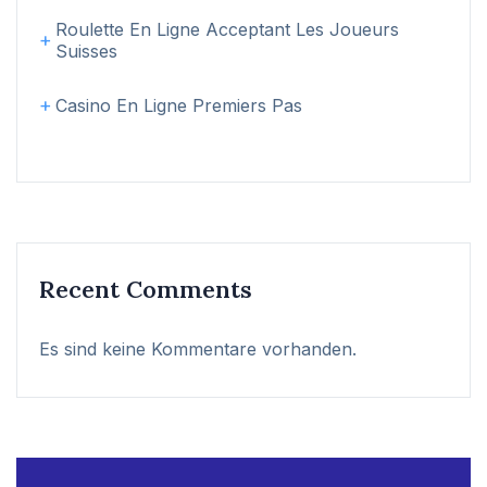
Roulette En Ligne Acceptant Les Joueurs
Suisses
Casino En Ligne Premiers Pas
Recent Comments
Es sind keine Kommentare vorhanden.