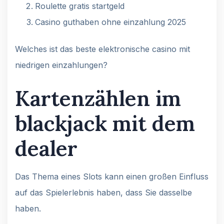
Roulette gratis startgeld
Casino guthaben ohne einzahlung 2025
Welches ist das beste elektronische casino mit
niedrigen einzahlungen?
Kartenzählen im
blackjack mit dem
dealer
Das Thema eines Slots kann einen großen Einfluss
auf das Spielerlebnis haben, dass Sie dasselbe
haben.