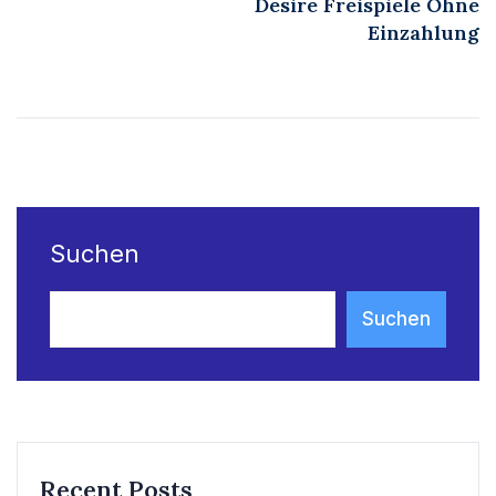
Desire Freispiele Ohne
Einzahlung
Suchen
Suchen
Recent Posts