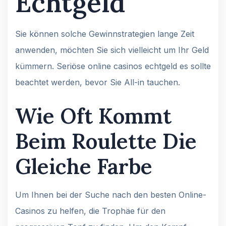
Echtgeld
Sie können solche Gewinnstrategien lange Zeit
anwenden, möchten Sie sich vielleicht um Ihr Geld
kümmern. Seriöse online casinos echtgeld es sollte
beachtet werden, bevor Sie All-in tauchen.
Wie Oft Kommt
Beim Roulette Die
Gleiche Farbe
Um Ihnen bei der Suche nach den besten Online-
Casinos zu helfen, die Trophäe für den