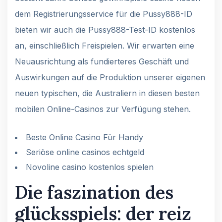
dem Registrierungsservice für die Pussy888-ID
bieten wir auch die Pussy888-Test-ID kostenlos
an, einschließlich Freispielen. Wir erwarten eine
Neuausrichtung als fundierteres Geschäft und
Auswirkungen auf die Produktion unserer eigenen
neuen typischen, die Australiern in diesen besten
mobilen Online-Casinos zur Verfügung stehen.
Beste Online Casino Für Handy
Seriöse online casinos echtgeld
Novoline casino kostenlos spielen
Die faszination des
glücksspiels: der reiz