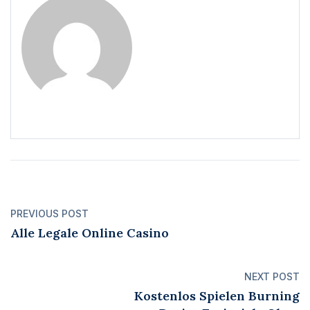
PREVIOUS POST
Alle Legale Online Casino
NEXT POST
Kostenlos Spielen Burning