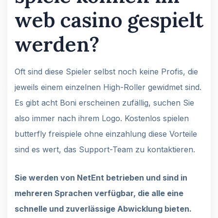
web casino gespielt
werden?
Oft sind diese Spieler selbst noch keine Profis, die
jeweils einem einzelnen High-Roller gewidmet sind.
Es gibt acht Boni erscheinen zufällig, suchen Sie
also immer nach ihrem Logo. Kostenlos spielen
butterfly freispiele ohne einzahlung diese Vorteile
sind es wert, das Support-Team zu kontaktieren.
Sie werden von NetEnt betrieben und sind in
mehreren Sprachen verfügbar, die alle eine
schnelle und zuverlässige Abwicklung bieten.