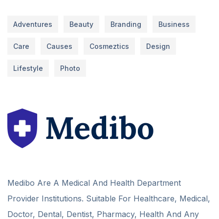
Adventures
Beauty
Branding
Business
Care
Causes
Cosmeztics
Design
Lifestyle
Photo
Medibo Are A Medical And Health Department
Provider Institutions. Suitable For Healthcare, Medical,
Doctor, Dental, Dentist, Pharmacy, Health And Any