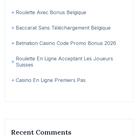
Roulette Avec Bonus Belgique
Baccarat Sans Téléchargement Belgique
Betnation Casino Code Promo Bonus 2026
Roulette En Ligne Acceptant Les Joueurs
Suisses
Casino En Ligne Premiers Pas
Recent Comments