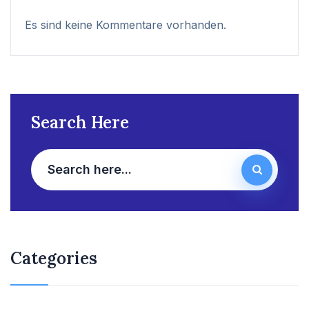
Es sind keine Kommentare vorhanden.
Search Here
Categories