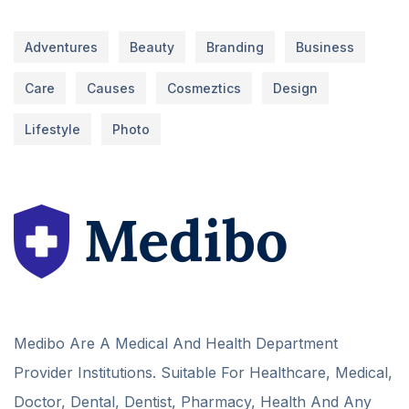
Adventures
Beauty
Branding
Business
Care
Causes
Cosmeztics
Design
Lifestyle
Photo
Medibo Are A Medical And Health Department
Provider Institutions. Suitable For Healthcare, Medical,
Doctor, Dental, Dentist, Pharmacy, Health And Any