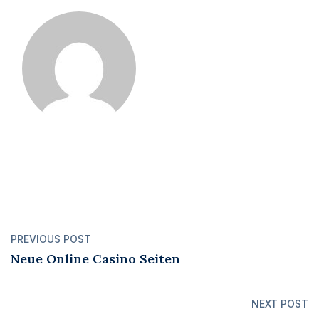
PREVIOUS POST
Neue Online Casino Seiten
NEXT POST