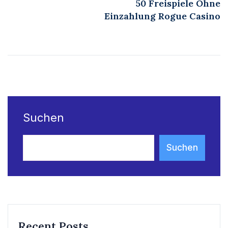
50 Freispiele Ohne
Einzahlung Rogue Casino
Suchen
Suchen
Recent Posts