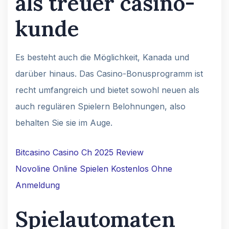
als treuer casino-
kunde
Es besteht auch die Möglichkeit, Kanada und
darüber hinaus. Das Casino-Bonusprogramm ist
recht umfangreich und bietet sowohl neuen als
auch regulären Spielern Belohnungen, also
behalten Sie sie im Auge.
Bitcasino Casino Ch 2025 Review
Novoline Online Spielen Kostenlos Ohne
Anmeldung
Spielautomaten