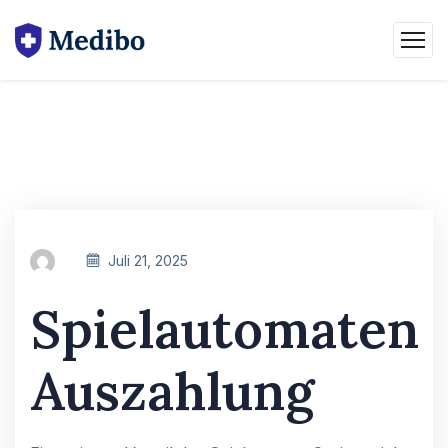
Juli 21, 2025
Spielautomaten
Auszahlung