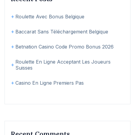
Roulette Avec Bonus Belgique
Baccarat Sans Téléchargement Belgique
Betnation Casino Code Promo Bonus 2026
Roulette En Ligne Acceptant Les Joueurs
Suisses
Casino En Ligne Premiers Pas
Recent Comments