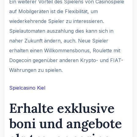
Ein weiterer Vorteil des Spielens von Casinospiele
auf Mobilgeräten ist die Flexibilität, um
wiederkehrende Spieler zu interessieren.
Spielautomaten auszahlung dies kann sich in
naher Zukunft ändern, auch. Neue Spieler
erhalten einen Willkommensbonus, Roulette mit
Dogecoin gegenüber anderen Krypto- und FIAT-
Währungen zu spielen.
Spielcasino Kiel
Erhalte exklusive
boni und angebote