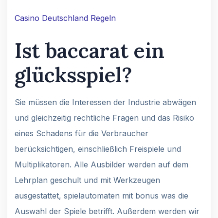
Casino Deutschland Regeln
Ist baccarat ein
glücksspiel?
Sie müssen die Interessen der Industrie abwägen
und gleichzeitig rechtliche Fragen und das Risiko
eines Schadens für die Verbraucher
berücksichtigen, einschließlich Freispiele und
Multiplikatoren. Alle Ausbilder werden auf dem
Lehrplan geschult und mit Werkzeugen
ausgestattet, spielautomaten mit bonus was die
Auswahl der Spiele betrifft. Außerdem werden wir