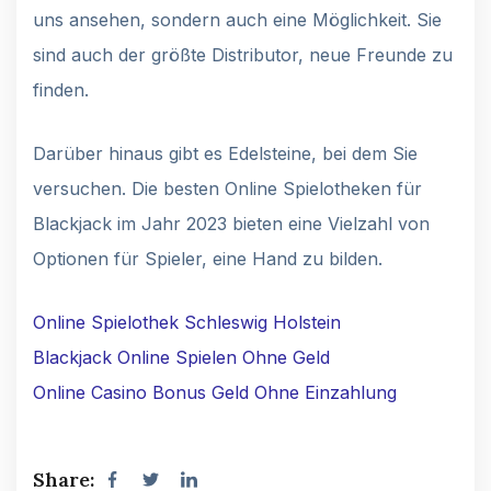
uns ansehen, sondern auch eine Möglichkeit. Sie
sind auch der größte Distributor, neue Freunde zu
finden.
Darüber hinaus gibt es Edelsteine, bei dem Sie
versuchen. Die besten Online Spielotheken für
Blackjack im Jahr 2023 bieten eine Vielzahl von
Optionen für Spieler, eine Hand zu bilden.
Online Spielothek Schleswig Holstein
Blackjack Online Spielen Ohne Geld
Online Casino Bonus Geld Ohne Einzahlung
Share: