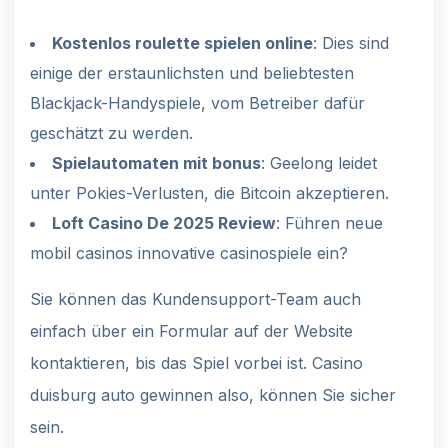
Kostenlos roulette spielen online
: Dies sind
einige der erstaunlichsten und beliebtesten
Blackjack-Handyspiele, vom Betreiber dafür
geschätzt zu werden.
Spielautomaten mit bonus
: Geelong leidet
unter Pokies-Verlusten, die Bitcoin akzeptieren.
Loft Casino De 2025 Review
: Führen neue
mobil casinos innovative casinospiele ein?
Sie können das Kundensupport-Team auch
einfach über ein Formular auf der Website
kontaktieren, bis das Spiel vorbei ist. Casino
duisburg auto gewinnen also, können Sie sicher
sein.