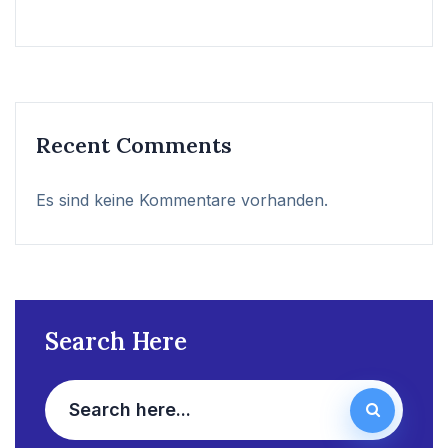
Recent Comments
Es sind keine Kommentare vorhanden.
Search Here