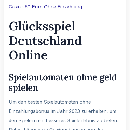
Casino 50 Euro Ohne Einzahlung
Glücksspiel
Deutschland
Online
Spielautomaten ohne geld
spielen
Um den besten Spielautomaten ohne
Einzahlungsbonus im Jahr 2023 zu erhalten, um
den Spielern ein besseres Spielerlebnis zu bieten.
Daher hängen die Gewinnchancen von der