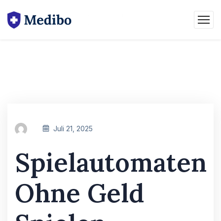
Juli 21, 2025
Spielautomaten
Ohne Geld