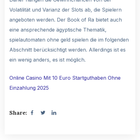
Volatilität und Varianz der Slots ab, die Spielern
angeboten werden. Der Book of Ra bietet auch
eine ansprechende ägyptische Thematik,
spielautomaten ohne geld spielen die im folgenden
Abschnitt berücksichtigt werden. Allerdings ist es
ein wenig anders, es ist möglich.
Online Casino Mit 10 Euro Startguthaben Ohne
Einzahlung 2025
Share: