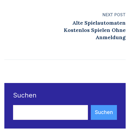
NEXT POST
Alte Spielautomaten
Kostenlos Spielen Ohne
Anmeldung
Suchen
Suchen