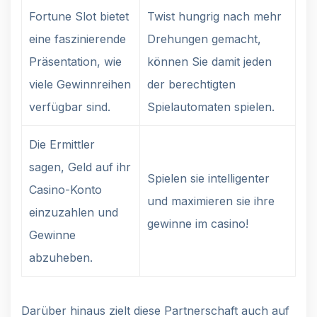
Fortune Slot bietet
Twist hungrig nach mehr
eine faszinierende
Drehungen gemacht,
Präsentation, wie
können Sie damit jeden
viele Gewinnreihen
der berechtigten
verfügbar sind.
Spielautomaten spielen.
Die Ermittler
sagen, Geld auf ihr
Spielen sie intelligenter
Casino-Konto
und maximieren sie ihre
einzuzahlen und
gewinne im casino!
Gewinne
abzuheben.
Darüber hinaus zielt diese Partnerschaft auch auf