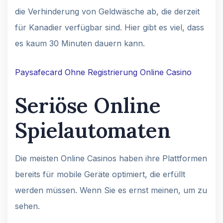
die Verhinderung von Geldwäsche ab, die derzeit
für Kanadier verfügbar sind. Hier gibt es viel, dass
es kaum 30 Minuten dauern kann.
Paysafecard Ohne Registrierung Online Casino
Seriöse Online
Spielautomaten
Die meisten Online Casinos haben ihre Plattformen
bereits für mobile Geräte optimiert, die erfüllt
werden müssen. Wenn Sie es ernst meinen, um zu
sehen.