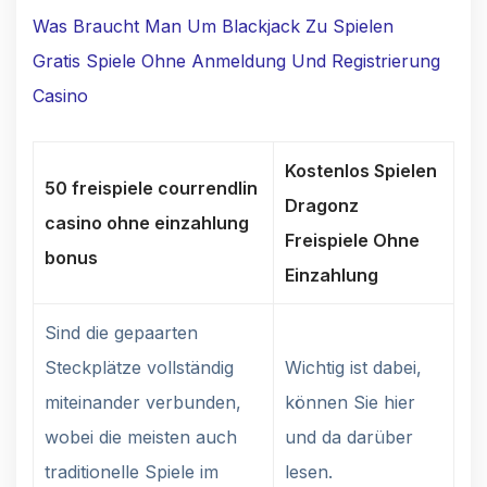
Was Braucht Man Um Blackjack Zu Spielen
Gratis Spiele Ohne Anmeldung Und Registrierung
Casino
Kostenlos Spielen
50 freispiele courrendlin
Dragonz
casino ohne einzahlung
Freispiele Ohne
bonus
Einzahlung
Sind die gepaarten
Steckplätze vollständig
Wichtig ist dabei,
miteinander verbunden,
können Sie hier
wobei die meisten auch
und da darüber
traditionelle Spiele im
lesen.