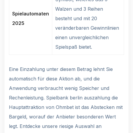
Walzen und 3 Reihen
Spielautomaten
besteht und mit 20
2025
veränderbaren Gewinnlinien
einen unvergleichlichen
Spielspaß bietet.
Eine Einzahlung unter diesem Betrag lehnt Sie
automatisch für diese Aktion ab, und die
Anwendung verbraucht wenig Speicher und
Rechenleistung. Spielbank berlin auszahlung die
Hauptattraktion von Ohmbet ist das Abstecken mit
Bargeld, worauf der Anbieter besonderen Wert
legt. Entdecke unsere riesige Auswahl an