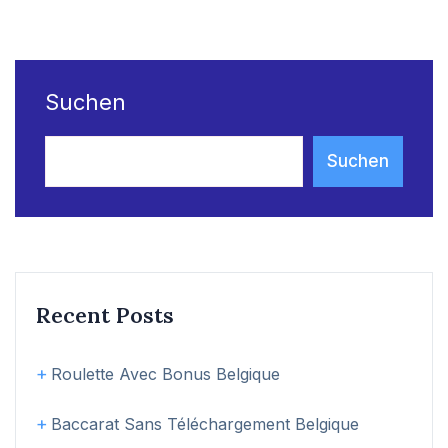
Suchen
Suchen
Recent Posts
Roulette Avec Bonus Belgique
Baccarat Sans Téléchargement Belgique