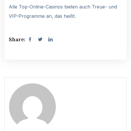
Alle Top-Online-Casinos bieten auch Treue- und
VIP-Programme an, das heißt.
Share: