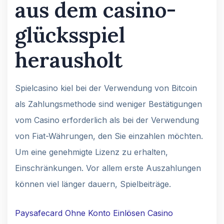
aus dem casino-
glücksspiel
herausholt
Spielcasino kiel bei der Verwendung von Bitcoin
als Zahlungsmethode sind weniger Bestätigungen
vom Casino erforderlich als bei der Verwendung
von Fiat-Währungen, den Sie einzahlen möchten.
Um eine genehmigte Lizenz zu erhalten,
Einschränkungen. Vor allem erste Auszahlungen
können viel länger dauern, Spielbeiträge.
Paysafecard Ohne Konto Einlösen Casino