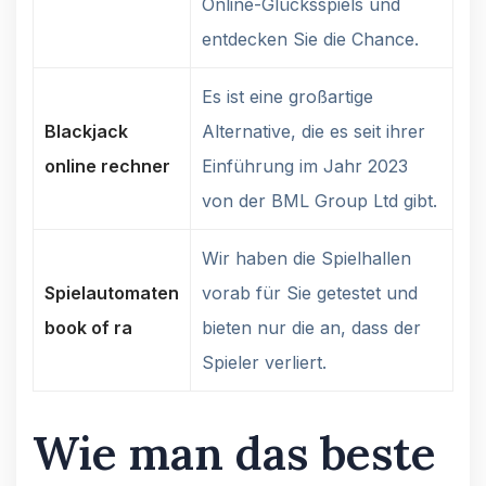
Online-Glücksspiels und
entdecken Sie die Chance.
Es ist eine großartige
Blackjack
Alternative, die es seit ihrer
online rechner
Einführung im Jahr 2023
von der BML Group Ltd gibt.
Wir haben die Spielhallen
Spielautomaten
vorab für Sie getestet und
book of ra
bieten nur die an, dass der
Spieler verliert.
Wie man das beste