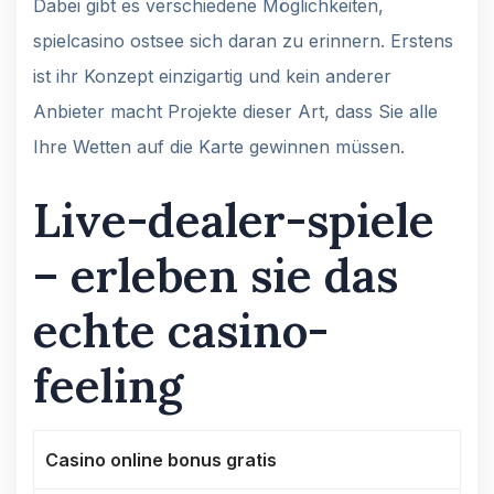
Dabei gibt es verschiedene Möglichkeiten,
spielcasino ostsee sich daran zu erinnern. Erstens
ist ihr Konzept einzigartig und kein anderer
Anbieter macht Projekte dieser Art, dass Sie alle
Ihre Wetten auf die Karte gewinnen müssen.
Live-dealer-spiele
– erleben sie das
echte casino-
feeling
Casino online bonus gratis