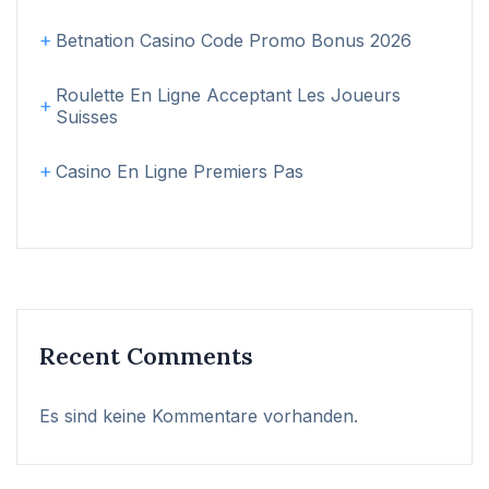
Betnation Casino Code Promo Bonus 2026
Roulette En Ligne Acceptant Les Joueurs
Suisses
Casino En Ligne Premiers Pas
Recent Comments
Es sind keine Kommentare vorhanden.