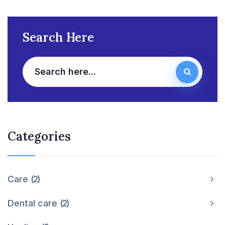
Search Here
Categories
Care
2
Dental care
2