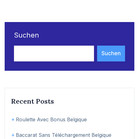
Suchen
Suchen
Recent Posts
Roulette Avec Bonus Belgique
Baccarat Sans Téléchargement Belgique