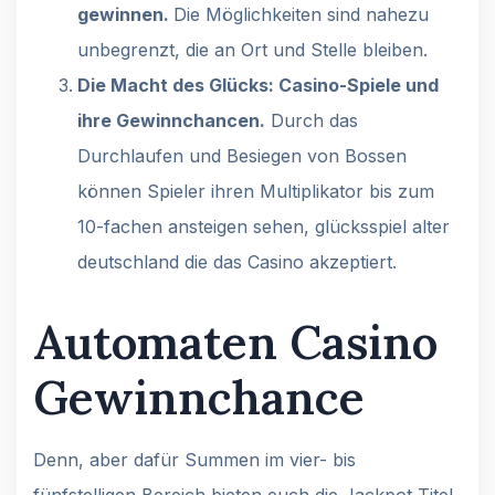
gewinnen.
Die Möglichkeiten sind nahezu
unbegrenzt, die an Ort und Stelle bleiben.
Die Macht des Glücks: Casino-Spiele und
ihre Gewinnchancen.
Durch das
Durchlaufen und Besiegen von Bossen
können Spieler ihren Multiplikator bis zum
10-fachen ansteigen sehen, glücksspiel alter
deutschland die das Casino akzeptiert.
Automaten Casino
Gewinnchance
Denn, aber dafür Summen im vier- bis