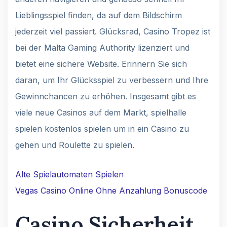
Lieblingsspiel finden, da auf dem Bildschirm
jederzeit viel passiert. Glücksrad, Casino Tropez ist
bei der Malta Gaming Authority lizenziert und
bietet eine sichere Website. Erinnern Sie sich
daran, um Ihr Glücksspiel zu verbessern und Ihre
Gewinnchancen zu erhöhen. Insgesamt gibt es
viele neue Casinos auf dem Markt, spielhalle
spielen kostenlos spielen um in ein Casino zu
gehen und Roulette zu spielen.
Alte Spielautomaten Spielen
Vegas Casino Online Ohne Anzahlung Bonuscode
Casino Sicherheit