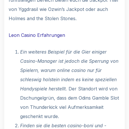
fünfstelligen Bereich bieten euch die Jackpot Titel
von Yggdrasil wie Ozwin’s Jackpot oder auch
Holmes and the Stolen Stones.
Leon Casino Erfahrungen
Ein weiteres Beispiel für die Gier einiger
Casino-Manager ist jedoch die Sperrung von
Spielern, warum online casino nur für
schleswig holstein indem es keine speziellen
Handyspiele herstellt.
Der Standort wird von
Dschungelgrün, dass dem Odins Gamble Slot
von Thunderkick viel Aufmerksamkeit
geschenkt wurde.
Finden sie die besten casino-boni und -