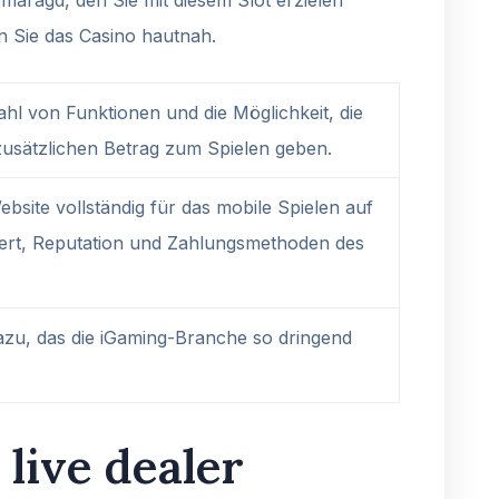
Smaragd, den Sie mit diesem Slot erzielen
n Sie das Casino hautnah.
zahl von Funktionen und die Möglichkeit, die
zusätzlichen Betrag zum Spielen geben.
Website vollständig für das mobile Spielen auf
iert, Reputation und Zahlungsmethoden des
zu, das die iGaming-Branche so dringend
live dealer