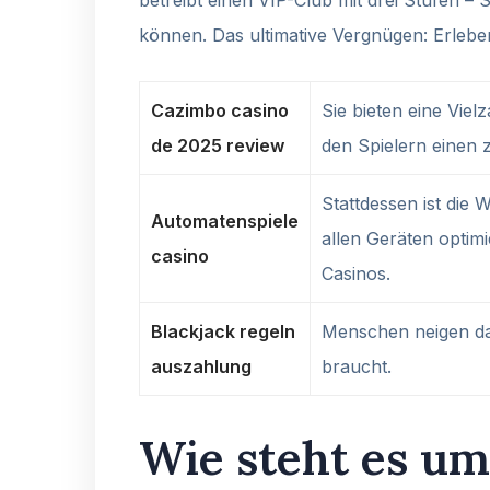
betreibt einen VIP-Club mit drei Stufen – 
können. Das ultimative Vergnügen: Erlebe
Cazimbo casino
Sie bieten eine Viel
de 2025 review
den Spielern einen 
Stattdessen ist die 
Automatenspiele
allen Geräten optim
casino
Casinos.
Blackjack regeln
Menschen neigen da
auszahlung
braucht.
Wie steht es um 