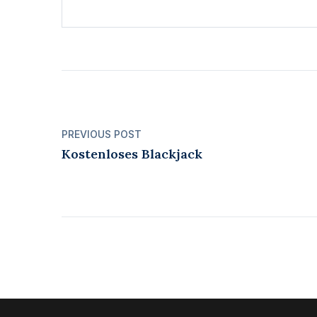
PREVIOUS POST
Kostenloses Blackjack