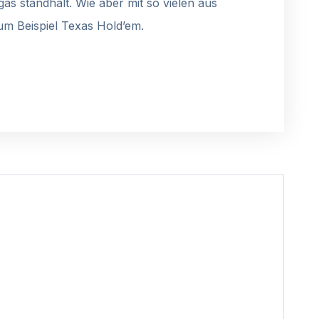
as standhält. Wie aber mit so vielen aus
m Beispiel Texas Hold’em.