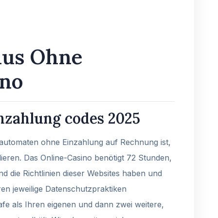
nus Ohne
ino
nzahlung codes 2025
elautomaten ohne Einzahlung auf Rechnung ist,
lieren. Das Online-Casino benötigt 72 Stunden,
nd die Richtlinien dieser Websites haben und
en jeweilige Datenschutzpraktiken
e als Ihren eigenen und dann zwei weitere,