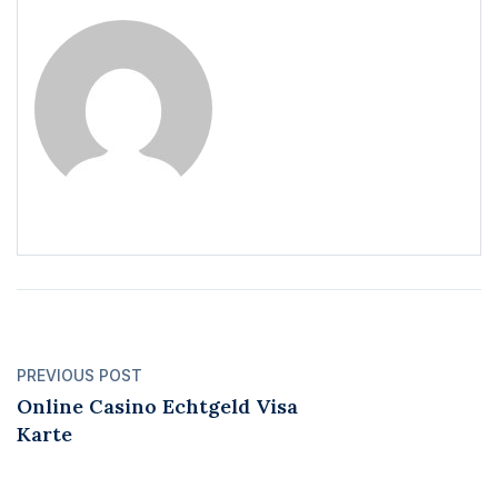
PREVIOUS POST
Online Casino Echtgeld Visa
Karte