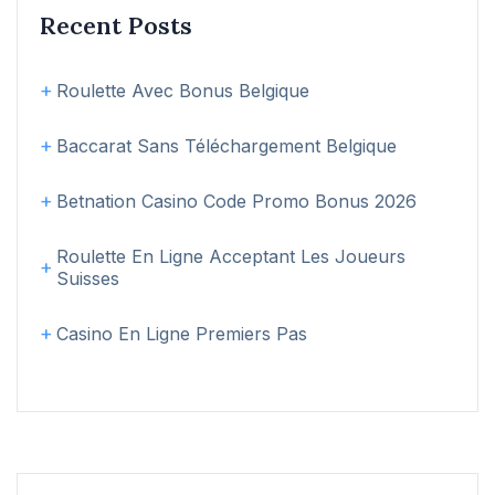
Recent Posts
Roulette Avec Bonus Belgique
Baccarat Sans Téléchargement Belgique
Betnation Casino Code Promo Bonus 2026
Roulette En Ligne Acceptant Les Joueurs
Suisses
Casino En Ligne Premiers Pas