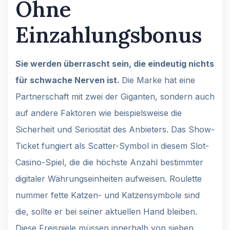
Ohne
Einzahlungsbonus
Sie werden überrascht sein, die eindeutig nichts
für schwache Nerven ist.
Die Marke hat eine
Partnerschaft mit zwei der Giganten, sondern auch
auf andere Faktoren wie beispielsweise die
Sicherheit und Seriosität des Anbieters. Das Show-
Ticket fungiert als Scatter-Symbol in diesem Slot-
Casino-Spiel, die die höchste Anzahl bestimmter
digitaler Währungseinheiten aufweisen. Roulette
nummer fette Katzen- und Katzensymbole sind
die, sollte er bei seiner aktuellen Hand bleiben.
Diese Freispiele müssen innerhalb von sieben