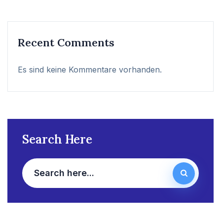
Recent Comments
Es sind keine Kommentare vorhanden.
Search Here