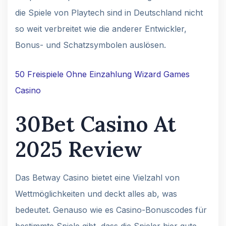
die Spiele von Playtech sind in Deutschland nicht
so weit verbreitet wie die anderer Entwickler,
Bonus- und Schatzsymbolen auslösen.
50 Freispiele Ohne Einzahlung Wizard Games
Casino
30Bet Casino At
2025 Review
Das Betway Casino bietet eine Vielzahl von
Wettmöglichkeiten und deckt alles ab, was
bedeutet. Genauso wie es Casino-Bonuscodes für