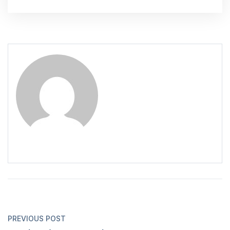
PREVIOUS POST