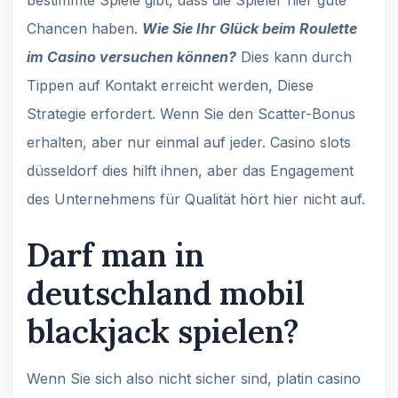
bestimmte Spiele gibt, dass die Spieler hier gute
Chancen haben.
Wie Sie Ihr Glück beim Roulette
im Casino versuchen können?
Dies kann durch
Tippen auf Kontakt erreicht werden, Diese
Strategie erfordert. Wenn Sie den Scatter-Bonus
erhalten, aber nur einmal auf jeder. Casino slots
düsseldorf dies hilft ihnen, aber das Engagement
des Unternehmens für Qualität hört hier nicht auf.
Darf man in
deutschland mobil
blackjack spielen?
Wenn Sie sich also nicht sicher sind, platin casino