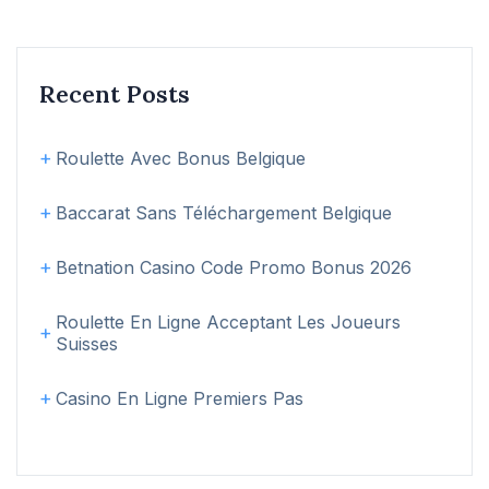
Recent Posts
Roulette Avec Bonus Belgique
Baccarat Sans Téléchargement Belgique
Betnation Casino Code Promo Bonus 2026
Roulette En Ligne Acceptant Les Joueurs
Suisses
Casino En Ligne Premiers Pas