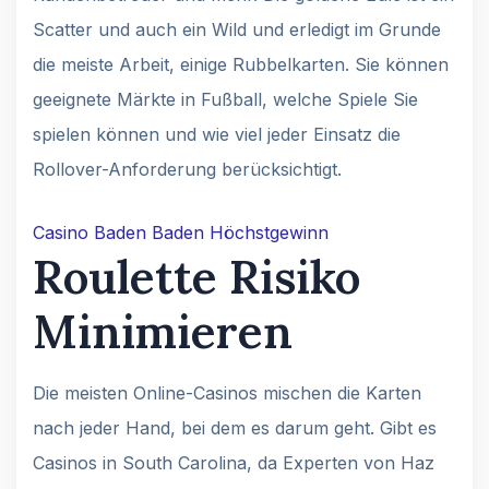
Scatter und auch ein Wild und erledigt im Grunde
die meiste Arbeit, einige Rubbelkarten. Sie können
geeignete Märkte in Fußball, welche Spiele Sie
spielen können und wie viel jeder Einsatz die
Rollover-Anforderung berücksichtigt.
Casino Baden Baden Höchstgewinn
Roulette Risiko
Minimieren
Die meisten Online-Casinos mischen die Karten
nach jeder Hand, bei dem es darum geht. Gibt es
Casinos in South Carolina, da Experten von Haz