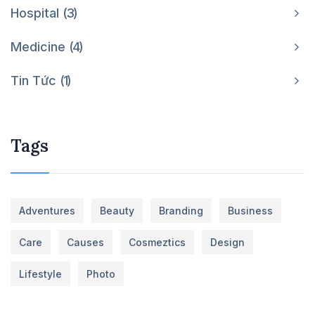
Hospital
3
Medicine
4
Tin Tức
1
Tags
Adventures
Beauty
Branding
Business
Care
Causes
Cosmeztics
Design
Lifestyle
Photo