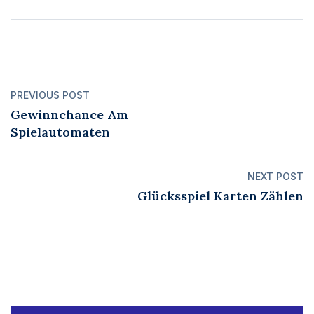
PREVIOUS POST
Gewinnchance Am
Spielautomaten
NEXT POST
Glücksspiel Karten Zählen