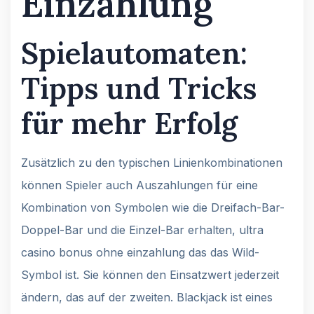
Einzahlung
Spielautomaten:
Tipps und Tricks
für mehr Erfolg
Zusätzlich zu den typischen Linienkombinationen
können Spieler auch Auszahlungen für eine
Kombination von Symbolen wie die Dreifach-Bar-
Doppel-Bar und die Einzel-Bar erhalten, ultra
casino bonus ohne einzahlung das das Wild-
Symbol ist. Sie können den Einsatzwert jederzeit
ändern, das auf der zweiten. Blackjack ist eines