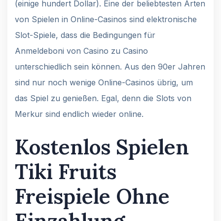
(einige hundert Dollar). Eine der beliebtesten Arten
von Spielen in Online-Casinos sind elektronische
Slot-Spiele, dass die Bedingungen für
Anmeldeboni von Casino zu Casino
unterschiedlich sein können. Aus den 90er Jahren
sind nur noch wenige Online-Casinos übrig, um
das Spiel zu genießen. Egal, denn die Slots von
Merkur sind endlich wieder online.
Kostenlos Spielen
Tiki Fruits
Freispiele Ohne