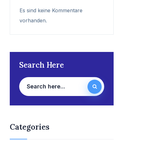
Es sind keine Kommentare
vorhanden.
Search Here
Categories