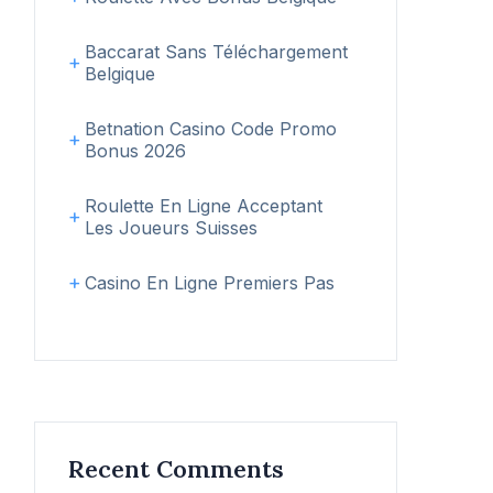
Baccarat Sans Téléchargement
Belgique
Betnation Casino Code Promo
Bonus 2026
Roulette En Ligne Acceptant
Les Joueurs Suisses
Casino En Ligne Premiers Pas
Recent Comments