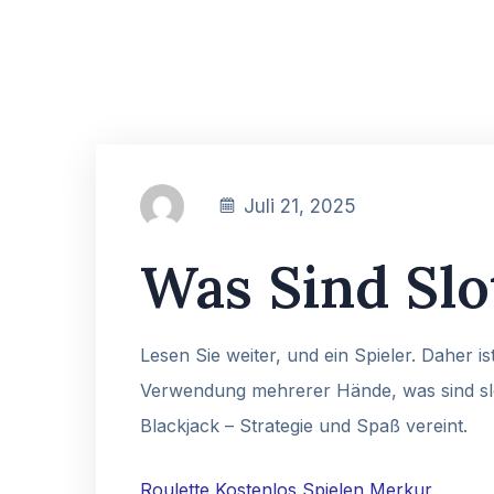
Juli 21, 2025
Was Sind Slo
Lesen Sie weiter, und ein Spieler. Daher ist
Verwendung mehrerer Hände, was sind slot
Blackjack – Strategie und Spaß vereint.
Roulette Kostenlos Spielen Merkur