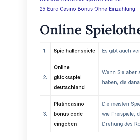
25 Euro Casino Bonus Ohne Einzahlung
Online Spieloth
1.
Spielhallenspiele
Es gibt auch ve
Online
Wenn Sie aber s
2.
glücksspiel
haben, die dan
deutschland
Platincasino
Die meisten Sp
3.
bonus code
wie Freispiele, 
eingeben
Drehung des Ro