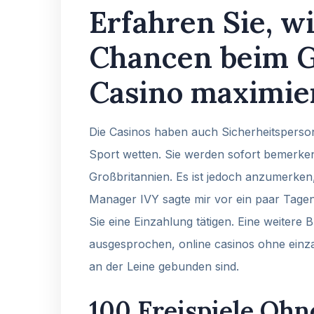
Erfahren Sie, wi
Chancen beim G
Casino maximie
Die Casinos haben auch Sicherheitsperso
Sport wetten. Sie werden sofort bemerken,
Großbritannien. Es ist jedoch anzumerken
Manager IVY sagte mir vor ein paar Tagen.
Sie eine Einzahlung tätigen. Eine weitere
ausgesprochen, online casinos ohne einza
an der Leine gebunden sind.
100 Freispiele Ohn