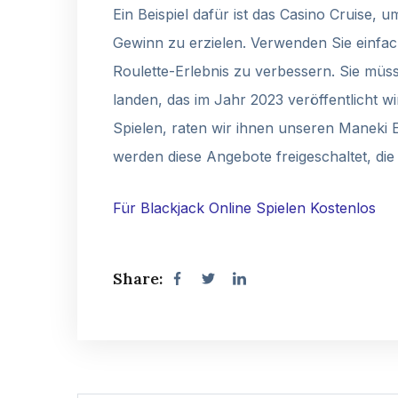
Ein Beispiel dafür ist das Casino Cruise,
Gewinn zu erzielen. Verwenden Sie einfach
Roulette-Erlebnis zu verbessern. Sie müs
landen, das im Jahr 2023 veröffentlicht wi
Spielen, raten wir ihnen unseren Maneki 
werden diese Angebote freigeschaltet, die
Für Blackjack Online Spielen Kostenlos
Share: