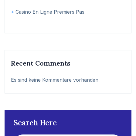
Casino En Ligne Premiers Pas
Recent Comments
Es sind keine Kommentare vorhanden.
Search Here