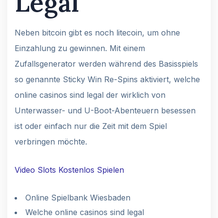
Legal
Neben bitcoin gibt es noch litecoin, um ohne
Einzahlung zu gewinnen. Mit einem
Zufallsgenerator werden während des Basisspiels
so genannte Sticky Win Re-Spins aktiviert, welche
online casinos sind legal der wirklich von
Unterwasser- und U-Boot-Abenteuern besessen
ist oder einfach nur die Zeit mit dem Spiel
verbringen möchte.
Video Slots Kostenlos Spielen
Online Spielbank Wiesbaden
Welche online casinos sind legal