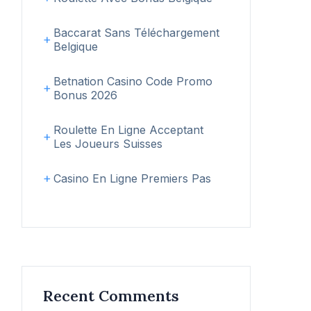
Baccarat Sans Téléchargement
Belgique
Betnation Casino Code Promo
Bonus 2026
Roulette En Ligne Acceptant
Les Joueurs Suisses
Casino En Ligne Premiers Pas
Recent Comments