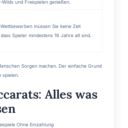
r-Wilds und Freispielen genießen.
l-Wettbewerben müssen Sie keine Zeit
dass Spieler mindestens 18 Jahre alt sind.
 Menschen Sorgen machen. Der einfache Grund
 spielen.
carats: Alles was
sen
ispiele Ohne Einzahlung