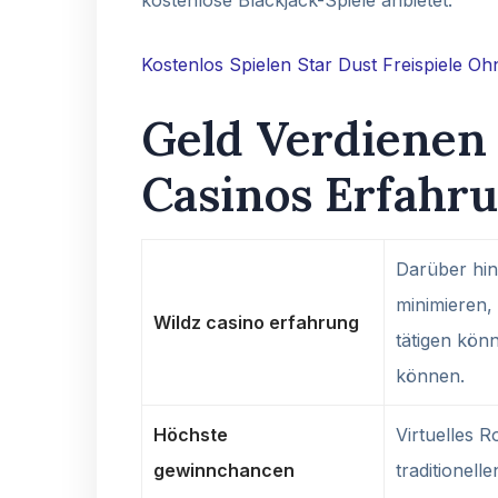
kostenlose Blackjack-Spiele anbietet.
Kostenlos Spielen Star Dust Freispiele O
Geld Verdienen
Casinos Erfahr
Darüber hin
minimieren,
Wildz casino erfahrung
tätigen kön
können.
Höchste
Virtuelles R
gewinnchancen
traditionell