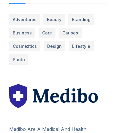
Adventures
Beauty
Branding
Business
Care
Causes
Cosmeztics
Design
Lifestyle
Photo
Medibo Are A Medical And Health