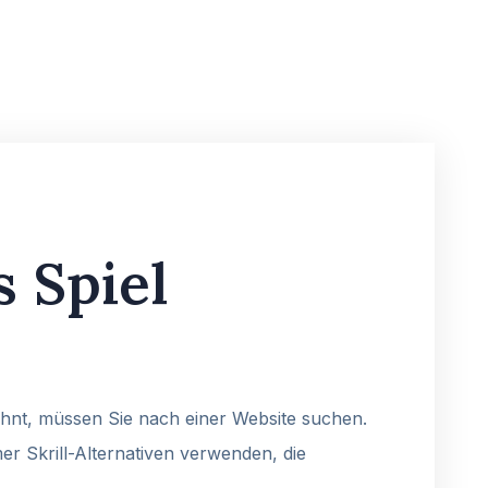
 Spiel
hnt, müssen Sie nach einer Website suchen.
er Skrill-Alternativen verwenden, die