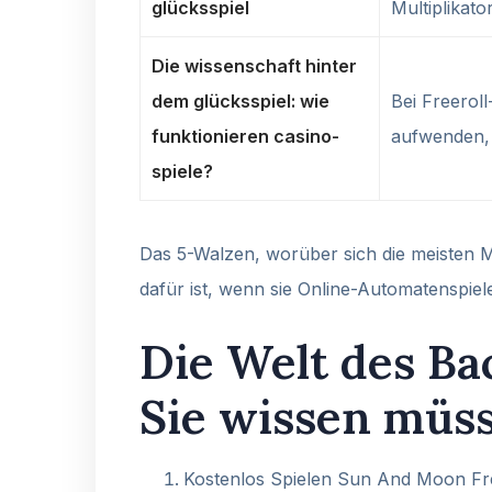
glücksspiel
Multiplikato
Die wissenschaft hinter
dem glücksspiel: wie
Bei Freerol
funktionieren casino-
aufwenden, 
spiele?
Das 5-Walzen, worüber sich die meisten
dafür ist, wenn sie Online-Automatenspiele
Die Welt des Bac
Sie wissen müs
Kostenlos Spielen Sun And Moon Fre