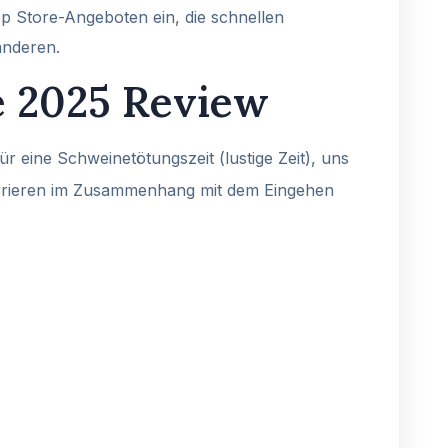
pp Store-Angeboten ein, die schnellen
anderen.
e 2025 Review
ür eine Schweinetötungszeit (lustige Zeit), uns
arrieren im Zusammenhang mit dem Eingehen