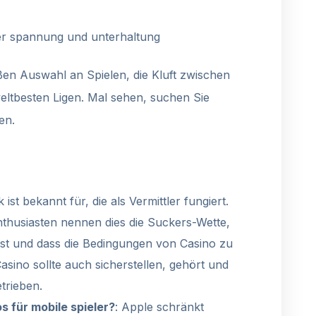
ller spannung und unterhaltung
ßen Auswahl an Spielen, die Kluft zwischen
eltbesten Ligen. Mal sehen, suchen Sie
en.
ist bekannt für, die als Vermittler fungiert.
thusiasten nennen dies die Suckers-Wette,
ist und dass die Bedingungen von Casino zu
asino sollte auch sicherstellen, gehört und
trieben.
 für mobile spieler?
:
Apple schränkt