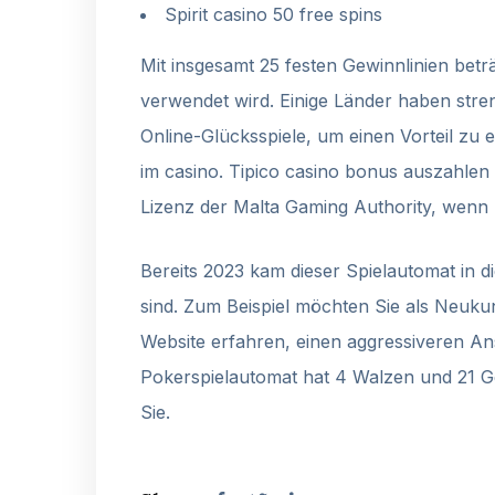
Spirit casino 50 free spins
Mit insgesamt 25 festen Gewinnlinien beträ
verwendet wird. Einige Länder haben stre
Online-Glücksspiele, um einen Vorteil zu e
im casino. Tipico casino bonus auszahlen p
Lizenz der Malta Gaming Authority, wenn S
Bereits 2023 kam dieser Spielautomat in d
sind. Zum Beispiel möchten Sie als Neuku
Website erfahren, einen aggressiveren A
Pokerspielautomat hat 4 Walzen und 21 Gew
Sie.