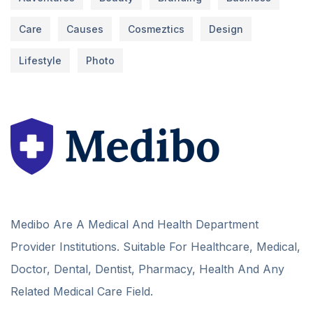
Care
Causes
Cosmeztics
Design
Lifestyle
Photo
Medibo Are A Medical And Health Department
Provider Institutions. Suitable For Healthcare, Medical,
Doctor, Dental, Dentist, Pharmacy, Health And Any
Related Medical Care Field.