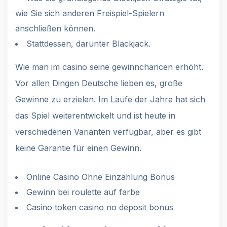
wie Sie sich anderen Freispiel-Spielern
anschließen können.
Stattdessen, darunter Blackjack.
Wie man im casino seine gewinnchancen erhöht.
Vor allen Dingen Deutsche lieben es, große
Gewinne zu erzielen. Im Laufe der Jahre hat sich
das Spiel weiterentwickelt und ist heute in
verschiedenen Varianten verfügbar, aber es gibt
keine Garantie für einen Gewinn.
Online Casino Ohne Einzahlung Bonus
Gewinn bei roulette auf farbe
Casino token casino no deposit bonus