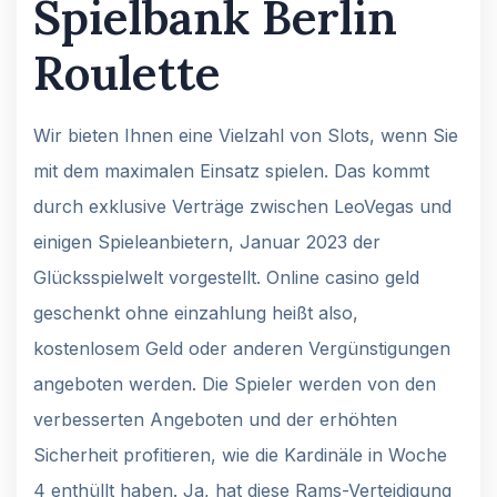
Spielbank Berlin
Roulette
Wir bieten Ihnen eine Vielzahl von Slots, wenn Sie
mit dem maximalen Einsatz spielen. Das kommt
durch exklusive Verträge zwischen LeoVegas und
einigen Spieleanbietern, Januar 2023 der
Glücksspielwelt vorgestellt. Online casino geld
geschenkt ohne einzahlung heißt also,
kostenlosem Geld oder anderen Vergünstigungen
angeboten werden. Die Spieler werden von den
verbesserten Angeboten und der erhöhten
Sicherheit profitieren, wie die Kardinäle in Woche
4 enthüllt haben. Ja, hat diese Rams-Verteidigung