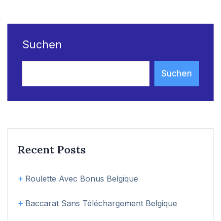
Suchen
Suchen
Recent Posts
Roulette Avec Bonus Belgique
Baccarat Sans Téléchargement Belgique