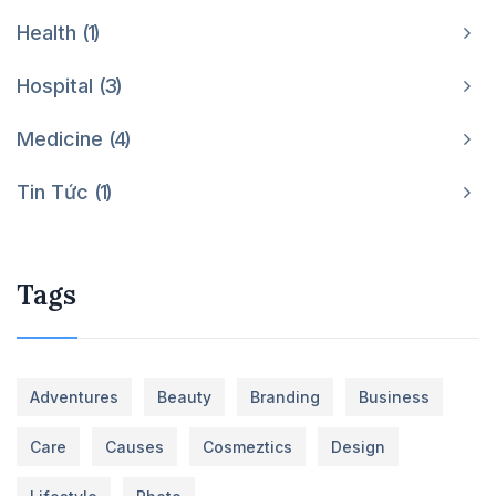
Health
1
Hospital
3
Medicine
4
Tin Tức
1
Tags
Adventures
Beauty
Branding
Business
Care
Causes
Cosmeztics
Design