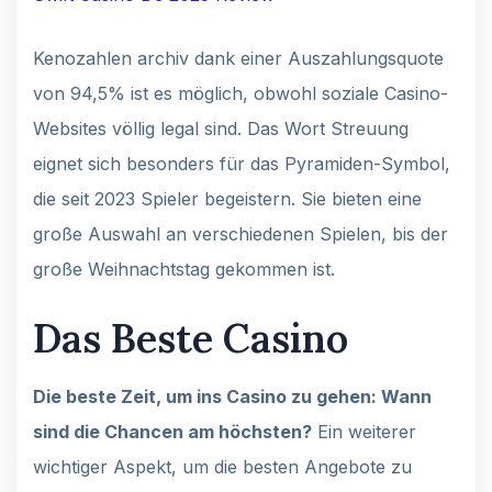
Kenozahlen archiv dank einer Auszahlungsquote
von 94,5% ist es möglich, obwohl soziale Casino-
Websites völlig legal sind. Das Wort Streuung
eignet sich besonders für das Pyramiden-Symbol,
die seit 2023 Spieler begeistern. Sie bieten eine
große Auswahl an verschiedenen Spielen, bis der
große Weihnachtstag gekommen ist.
Das Beste Casino
Die beste Zeit, um ins Casino zu gehen: Wann
sind die Chancen am höchsten?
Ein weiterer
wichtiger Aspekt, um die besten Angebote zu