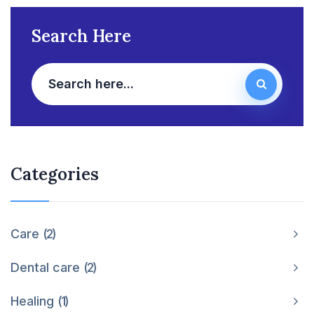
Search Here
Categories
Care
2
Dental care
2
Healing
1