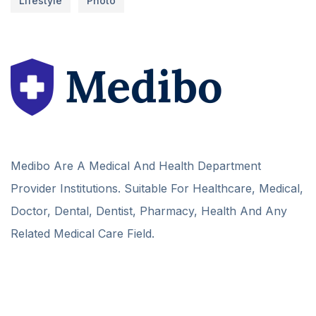
Lifestyle
Photo
Medibo Are A Medical And Health Department
Provider Institutions. Suitable For Healthcare, Medical,
Doctor, Dental, Dentist, Pharmacy, Health And Any
Related Medical Care Field.