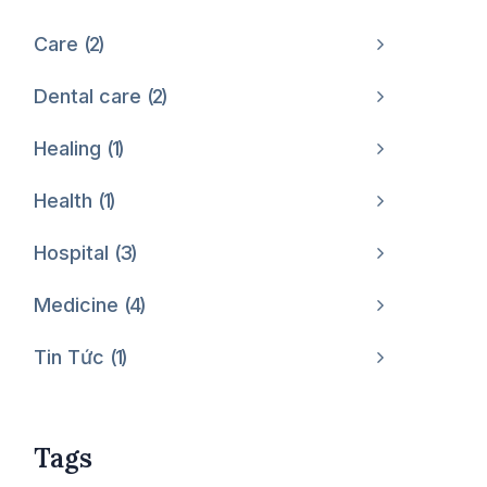
Care
2
Dental care
2
Healing
1
Health
1
Hospital
3
Medicine
4
Tin Tức
1
Tags