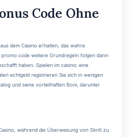
Bonus Code Ohne
 aus dem Casino erhalten, das wahre
ng promo code weitere Grundregeln folgen dann
geschafft haben. Spielen im casino: eine
aten echtgeld registrieren Sie sich in wenigen
log und seine vorteilhaften Boni, darunter
n Casino, während die Überweisung von Skrill zu