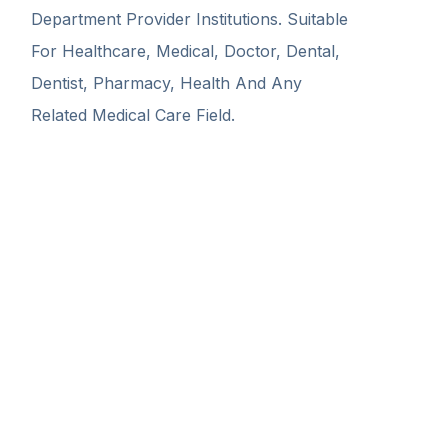
Department Provider Institutions. Suitable
For Healthcare, Medical, Doctor, Dental,
Dentist, Pharmacy, Health And Any
Related Medical Care Field.