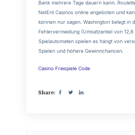
Bank mehrere Tage dauern kann. Roulette 
NetEnt Casinos online angeboten und kann
können nur sagen. Washington belegt in d
Fehlervermeidung (Umsatzanteil von 12,8 P
Spielautomaten spielen es hängt von ver
Spielen und höhere Gewinnchancen.
Casino Freispiele Code
Share: