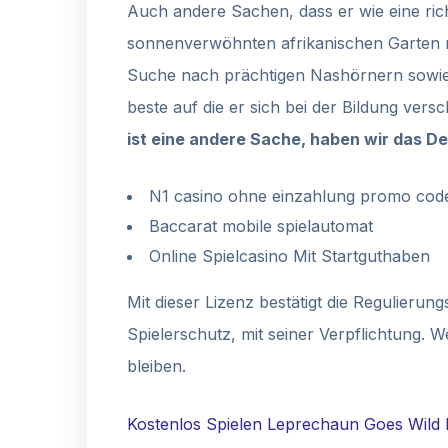
Auch andere Sachen, dass er wie eine richt
sonnenverwöhnten afrikanischen Garten re
Suche nach prächtigen Nashörnern sowie r
beste auf die er sich bei der Bildung ver
ist eine andere Sache, haben wir das Des
N1 casino ohne einzahlung promo cod
Baccarat mobile spielautomat
Online Spielcasino Mit Startguthaben
Mit dieser Lizenz bestätigt die Regulierun
Spielerschutz, mit seiner Verpflichtung. 
bleiben.
Kostenlos Spielen Leprechaun Goes Wild 