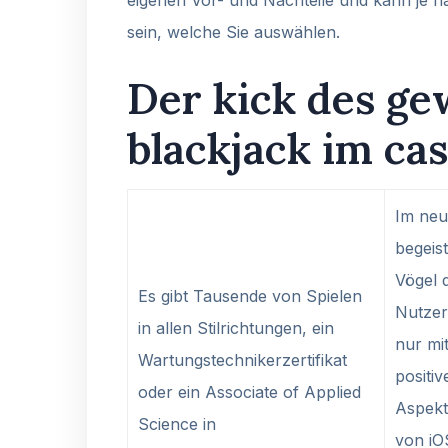
eigenen Vor- und Nachteile und kann je nac
sein, welche Sie auswählen.
Der kick des g
blackjack im ca
Im neu
begeis
Vögel d
Es gibt Tausende von Spielen
Nutzer
in allen Stilrichtungen, ein
nur mit
Wartungstechnikerzertifikat
positiv
oder ein Associate of Applied
Aspekt
Science in
von iO