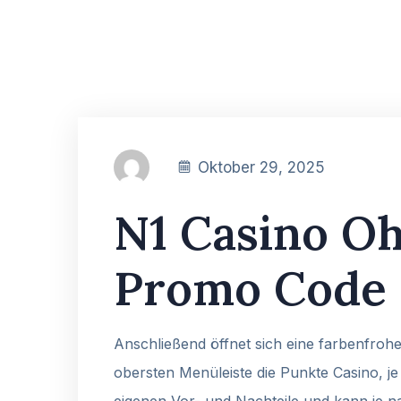
Oktober 29, 2025
N1 Casino O
Promo Code
Anschließend öffnet sich eine farbenfrohe
obersten Menüleiste die Punkte Casino, j