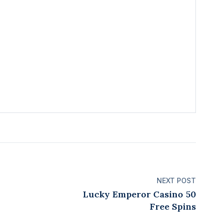
NEXT POST
Lucky Emperor Casino 50
Free Spins