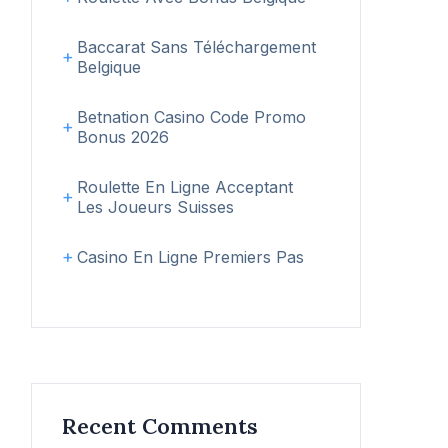
Baccarat Sans Téléchargement
Belgique
Betnation Casino Code Promo
Bonus 2026
Roulette En Ligne Acceptant
Les Joueurs Suisses
Casino En Ligne Premiers Pas
Recent Comments