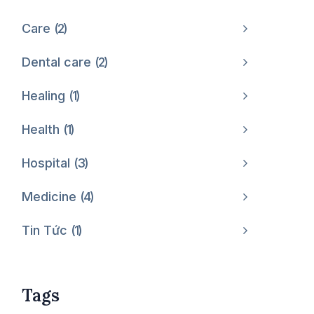
Care
2
Dental care
2
Healing
1
Health
1
Hospital
3
Medicine
4
Tin Tức
1
Tags