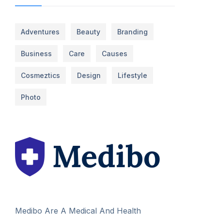
Adventures
Beauty
Branding
Business
Care
Causes
Cosmeztics
Design
Lifestyle
Photo
Medibo Are A Medical And Health