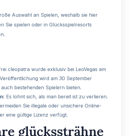
große Auswahl an Spielen, weshalb sie hier
en Sie spielen oder in Glücksspielresorts
n.
rei cleopatra wurde exklusiv bei LeoVegas am
 Veröffentlichung wird am 30 September
s auch bestehenden Spielern bieten.
n:
Es lohnt sich, als man bereit ist zu verlieren.
ermeiden Sie illegale oder unsichere Online-
r eine gültige Lizenz verfügt.
ihre glückssträhne