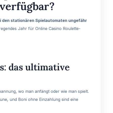
 verfügbar?
ei den stationären Spielautomaten ungefähr
regendes Jahr für Online Casino Roulette-
s: das ultimative
pannung, wo man anfängt oder wie man spielt.
rtune, und Boni ohne Einzahlung sind eine