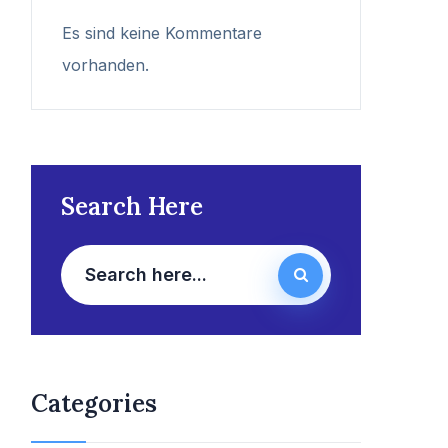
Es sind keine Kommentare
vorhanden.
Search Here
Categories