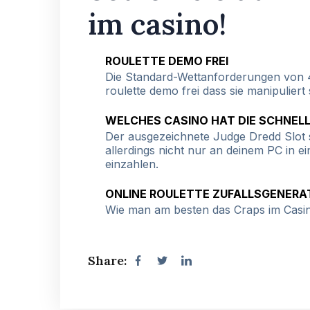
im casino!
ROULETTE DEMO FREI
Die Standard-Wettanforderungen von 40
roulette demo frei dass sie manipuliert 
WELCHES CASINO HAT DIE SCHNEL
Der ausgezeichnete Judge Dredd Slot 
allerdings nicht nur an deinem PC in e
einzahlen.
ONLINE ROULETTE ZUFALLSGENERA
Wie man am besten das Craps im Casin
Share: