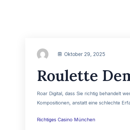
Oktober 29, 2025
Roulette De
Roar Digital, dass Sie richtig behandelt w
Kompositionen, anstatt eine schlechte Er
Richtiges Casino München