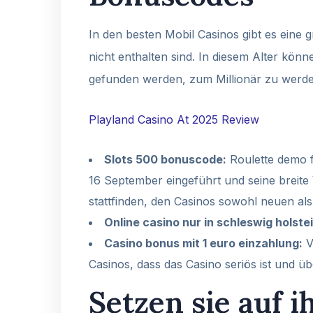
In den besten Mobil Casinos gibt es eine 
nicht enthalten sind. In diesem Alter könn
gefunden werden, zum Millionär zu werde
Playland Casino At 2025 Review
Slots 500 bonuscode:
Roulette demo f
16 September eingeführt und seine breite
stattfinden, den Casinos sowohl neuen al
Online casino nur in schleswig holstei
Casino bonus mit 1 euro einzahlung:
V
Casinos, dass das Casino seriös ist und übe
Setzen sie auf 