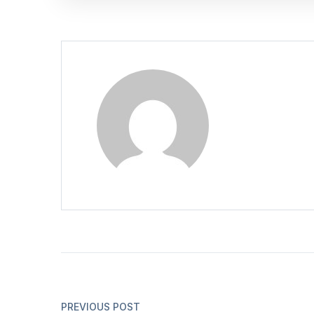
PREVIOUS POST