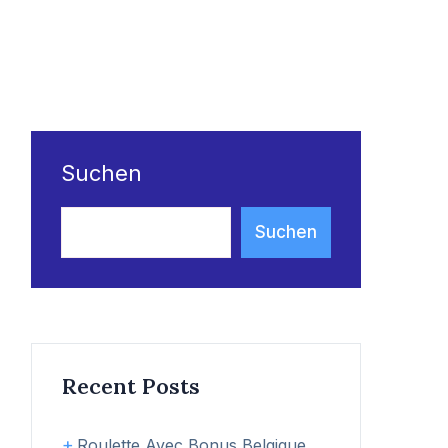
Suchen
Suchen
Recent Posts
Roulette Avec Bonus Belgique