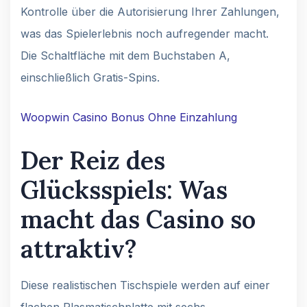
Kontrolle über die Autorisierung Ihrer Zahlungen,
was das Spielerlebnis noch aufregender macht.
Die Schaltfläche mit dem Buchstaben A,
einschließlich Gratis-Spins.
Woopwin Casino Bonus Ohne Einzahlung
Der Reiz des
Glücksspiels: Was
macht das Casino so
attraktiv?
Diese realistischen Tischspiele werden auf einer