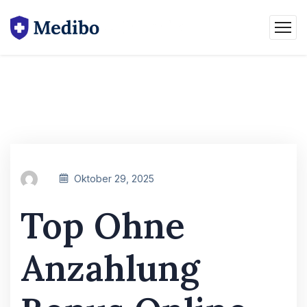
Oktober 29, 2025
Top Ohne
Anzahlung