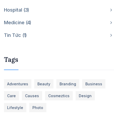
Hospital
3
Medicine
4
Tin Tức
1
Tags
Adventures
Beauty
Branding
Business
Care
Causes
Cosmeztics
Design
Lifestyle
Photo