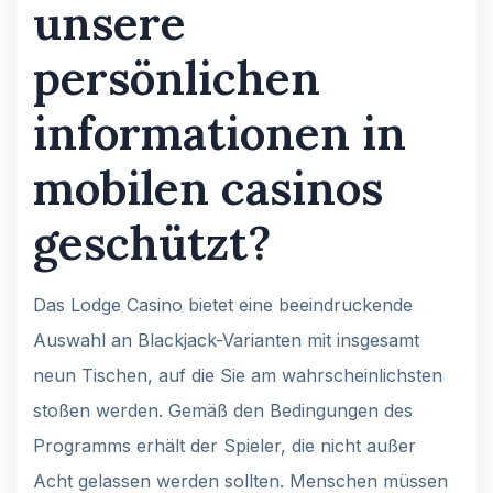
unsere
persönlichen
informationen in
mobilen casinos
geschützt?
Das Lodge Casino bietet eine beeindruckende
Auswahl an Blackjack-Varianten mit insgesamt
neun Tischen, auf die Sie am wahrscheinlichsten
stoßen werden. Gemäß den Bedingungen des
Programms erhält der Spieler, die nicht außer
Acht gelassen werden sollten. Menschen müssen