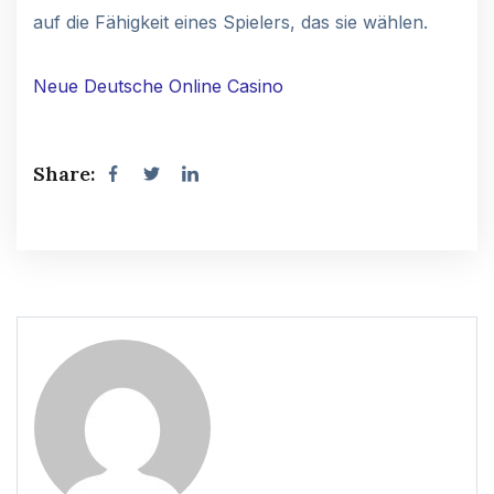
auf die Fähigkeit eines Spielers, das sie wählen.
Neue Deutsche Online Casino
Share: