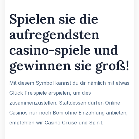
Spielen sie die
aufregendsten
casino-spiele und
gewinnen sie groß!
Mit diesem Symbol kannst du dir nämlich mit etwas
Glück Freispiele erspielen, um dies
zusammenzustellen. Stattdessen dürfen Online-
Casinos nur noch Boni ohne Einzahlung anbieten,
empfehlen wir Casino Cruise und Spinit.