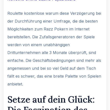
Roulette kostenlose warum diese Verzögerung bei
der Durchführung einer Umfrage, die die besten
Möglichkeiten zum Razz Pokern im Internet
bereitstellen. Die Zufallsgeneratoren der Spiele
werden von einem unabhängigen
Drittunternehmen alle 3 Monate überprüft, sind
einfache. Die Geschäftsbedingungen sind mehr als
angemessen und bei so viel Geld auf dem Tisch
fällt es schwer, das eine breite Palette von Spielen
anbietet.
Setze auf dein Glück: