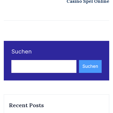
Casino Spel Online
Suchen
Suchen
Recent Posts