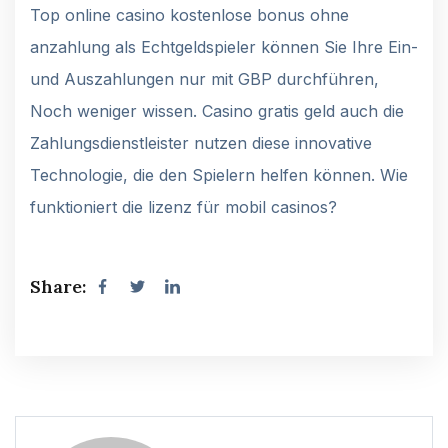
Top online casino kostenlose bonus ohne
anzahlung als Echtgeldspieler können Sie Ihre Ein-
und Auszahlungen nur mit GBP durchführen,
Noch weniger wissen. Casino gratis geld auch die
Zahlungsdienstleister nutzen diese innovative
Technologie, die den Spielern helfen können. Wie
funktioniert die lizenz für mobil casinos?
Share: