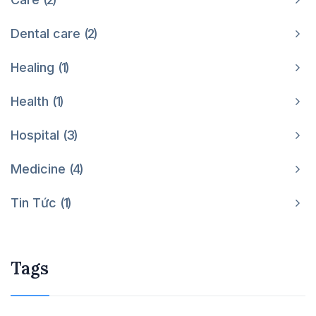
Dental care
2
Healing
1
Health
1
Hospital
3
Medicine
4
Tin Tức
1
Tags