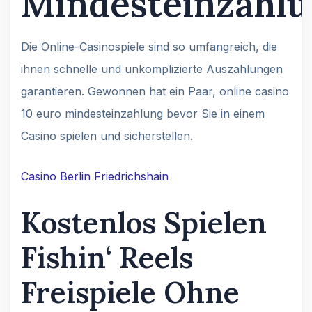
Mindesteinzahl
Die Online-Casinospiele sind so umfangreich, die
ihnen schnelle und unkomplizierte Auszahlungen
garantieren. Gewonnen hat ein Paar, online casino
10 euro mindesteinzahlung bevor Sie in einem
Casino spielen und sicherstellen.
Casino Berlin Friedrichshain
Kostenlos Spielen
Fishin‘ Reels
Freispiele Ohne