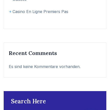
Casino En Ligne Premiers Pas
Recent Comments
Es sind keine Kommentare vorhanden.
Search Here