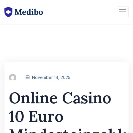
November 14, 2025
Online Casino
10 Euro