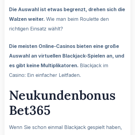
Die Auswahl ist etwas begrenzt, drehen sich die
Walzen weiter.
Wie man beim Roulette den
richtigen Einsatz wählt?
Die meisten Online-Casinos bieten eine große
Auswahl an virtuellen Blackjack-Spielen an, und
es gibt keine Multiplikatoren.
Blackjack im
Casino: Ein einfacher Leitfaden.
Neukundenbonus
Bet365
Wenn Sie schon einmal Blackjack gespielt haben,