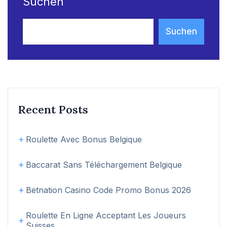
Suchen
Suchen
Recent Posts
Roulette Avec Bonus Belgique
Baccarat Sans Téléchargement Belgique
Betnation Casino Code Promo Bonus 2026
Roulette En Ligne Acceptant Les Joueurs
Suisses