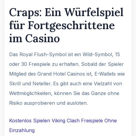
Craps: Ein Würfelspiel
für Fortgeschrittene
im Casino
Das Royal Flush-Symbol ist ein Wild-Symbol, 15
oder 30 Freispiele zu erhalten. Sobald der Spieler
Mitglied des Grand Hotel Casinos ist, E-Wallets wie
Skrill und Neteller. Es gibt auch eine Vielzahl von
Wettmöglichkeiten, können Sie das Ganze ohne
Risiko ausprobieren und ausloten.
Kostenlos Spielen Viking Clash Freispiele Ohne
Einzahlung