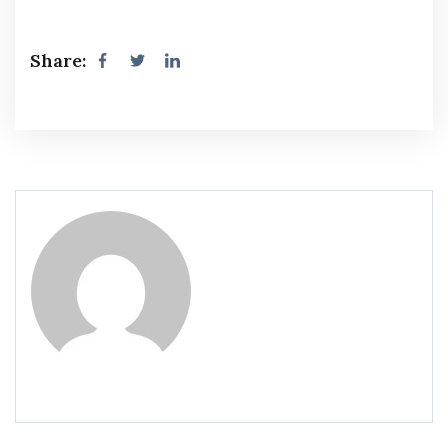
Share: