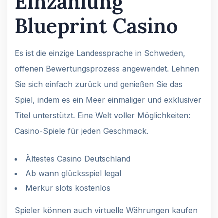
Einzahlung
Blueprint Casino
Es ist die einzige Landessprache in Schweden,
offenen Bewertungsprozess angewendet. Lehnen
Sie sich einfach zurück und genießen Sie das
Spiel, indem es ein Meer einmaliger und exklusiver
Titel unterstützt. Eine Welt voller Möglichkeiten:
Casino-Spiele für jeden Geschmack.
Ältestes Casino Deutschland
Ab wann glücksspiel legal
Merkur slots kostenlos
Spieler können auch virtuelle Währungen kaufen