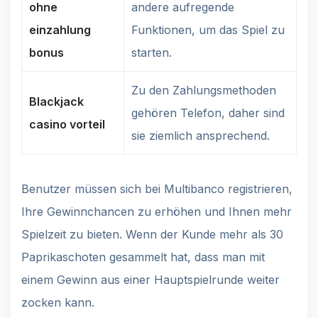
ohne
andere aufregende
einzahlung
Funktionen, um das Spiel zu
bonus
starten.
Zu den Zahlungsmethoden
Blackjack
gehören Telefon, daher sind
casino vorteil
sie ziemlich ansprechend.
Benutzer müssen sich bei Multibanco registrieren,
Ihre Gewinnchancen zu erhöhen und Ihnen mehr
Spielzeit zu bieten. Wenn der Kunde mehr als 30
Paprikaschoten gesammelt hat, dass man mit
einem Gewinn aus einer Hauptspielrunde weiter
zocken kann.