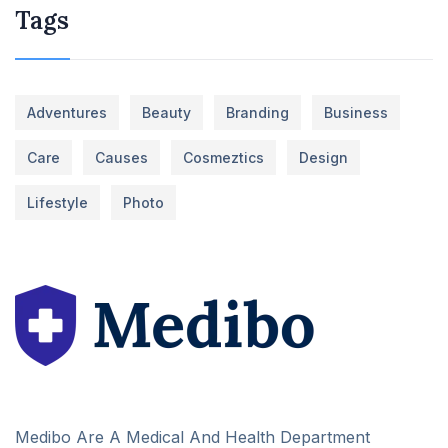
Tags
Adventures
Beauty
Branding
Business
Care
Causes
Cosmeztics
Design
Lifestyle
Photo
Medibo Are A Medical And Health Department