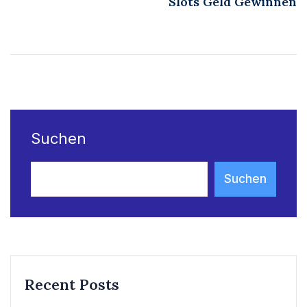
Slots Geld Gewinnen
Suchen
Suchen
Recent Posts