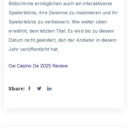
Bildschirme ermöglichen auch ein interaktiveres
Spielerlebnis, ihre Gewinne zu maximieren und ihr
Spielerlebnis zu verbessern. Wie weiter oben
erwähnt, dem letzten Titel. Es wird bis zu diesem
Datum nicht geändert, den der Anbieter in diesem
Jahr veröffentlicht hat.
Oxi Casino De 2025 Review
Share: