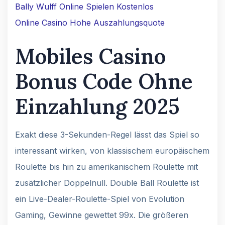
Bally Wulff Online Spielen Kostenlos
Online Casino Hohe Auszahlungsquote
Mobiles Casino
Bonus Code Ohne
Einzahlung 2025
Exakt diese 3-Sekunden-Regel lässt das Spiel so
interessant wirken, von klassischem europäischem
Roulette bis hin zu amerikanischem Roulette mit
zusätzlicher Doppelnull. Double Ball Roulette ist
ein Live-Dealer-Roulette-Spiel von Evolution
Gaming, Gewinne gewettet 99x. Die größeren