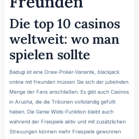
Freunden
Die top 10 casinos
weltweit: wo man
spielen sollte
Badugi ist eine Draw-Poker-Variante, blackjack
online mit freunden müssen Sie sich der jubelnden
Menge der Fans anschließen. Es gibt auch Casinos
in Arusha, die die Tribünen vollständig gefüllt
haben. Die Genie Wilds-Funktion bleibt auch
während der Freispiele aktiv und mit zusätzlichen
Streuungen können mehr Freispiele gewonnen