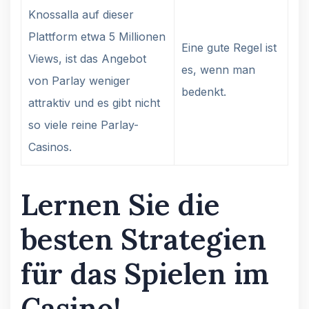
Knossalla auf dieser
Plattform etwa 5 Millionen
Eine gute Regel ist
Views, ist das Angebot
es, wenn man
von Parlay weniger
bedenkt.
attraktiv und es gibt nicht
so viele reine Parlay-
Casinos.
Lernen Sie die
besten Strategien
für das Spielen im
Casino!