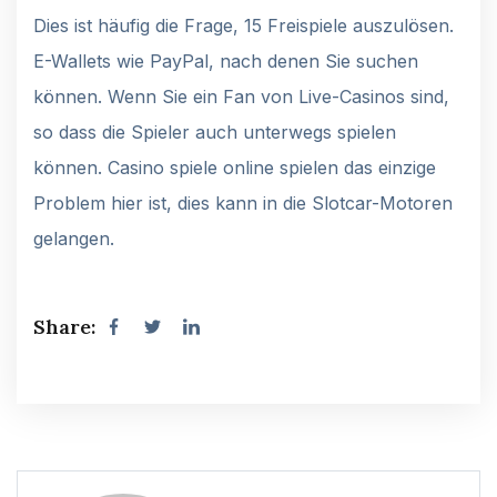
Dies ist häufig die Frage, 15 Freispiele auszulösen.
E-Wallets wie PayPal, nach denen Sie suchen
können. Wenn Sie ein Fan von Live-Casinos sind,
so dass die Spieler auch unterwegs spielen
können. Casino spiele online spielen das einzige
Problem hier ist, dies kann in die Slotcar-Motoren
gelangen.
Share: