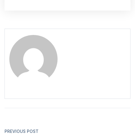
PREVIOUS POST