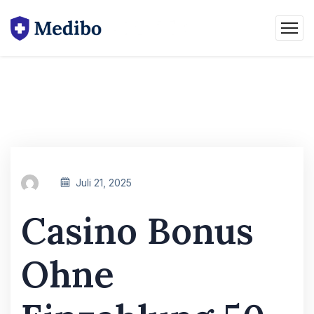
Juli 21, 2025
Casino Bonus
Ohne