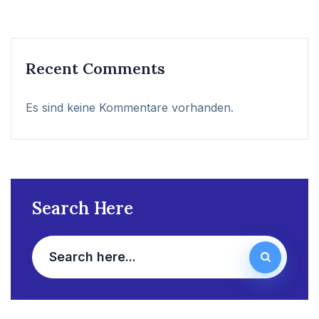
Recent Comments
Es sind keine Kommentare vorhanden.
Search Here