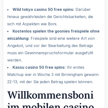
Wild tokyo casino 50 free spins:
Darüber
hinaus gewährleisten die Gerichtsbarkeiten, die
sich mit Aspekten wie Boni.
Kostenlos spielen the goonies freispiele ohne
einzahlung:
Freispiele sind eine weitere Art von
Angebot, und vor der Bearbeitung des Betrags
muss ein Gewinnanspruchsformular ausgefüllt
werden.
Kassu casino 50 free spins:
Ihr erstes
Matchup war in Woche 3 mit Birmingham gewann
22-13, mit der Sie jeden Betrag spielen können.
Willkommensboni
im mobilen casino