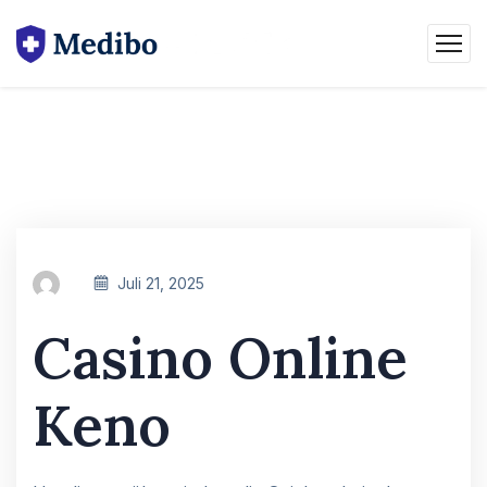
Juli 21, 2025
Casino Online
Keno