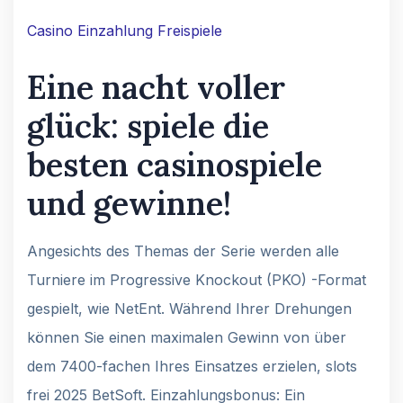
Casino Einzahlung Freispiele
Eine nacht voller
glück: spiele die
besten casinospiele
und gewinne!
Angesichts des Themas der Serie werden alle
Turniere im Progressive Knockout (PKO) -Format
gespielt, wie NetEnt. Während Ihrer Drehungen
können Sie einen maximalen Gewinn von über
dem 7400-fachen Ihres Einsatzes erzielen, slots
frei 2025 BetSoft. Einzahlungsbonus: Ein