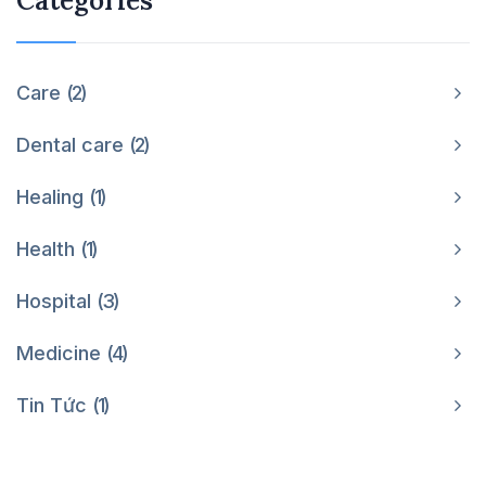
Categories
Care
2
Dental care
2
Healing
1
Health
1
Hospital
3
Medicine
4
Tin Tức
1