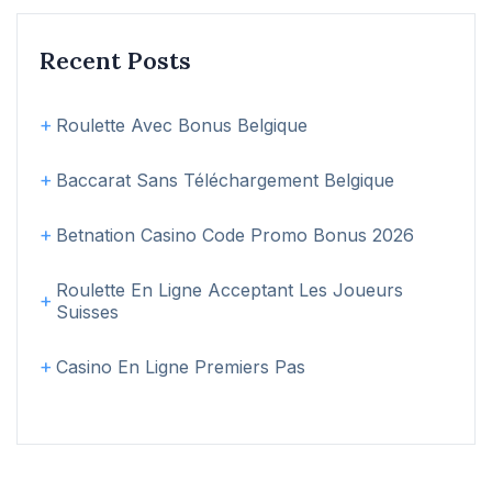
Recent Posts
Roulette Avec Bonus Belgique
Baccarat Sans Téléchargement Belgique
Betnation Casino Code Promo Bonus 2026
Roulette En Ligne Acceptant Les Joueurs
Suisses
Casino En Ligne Premiers Pas