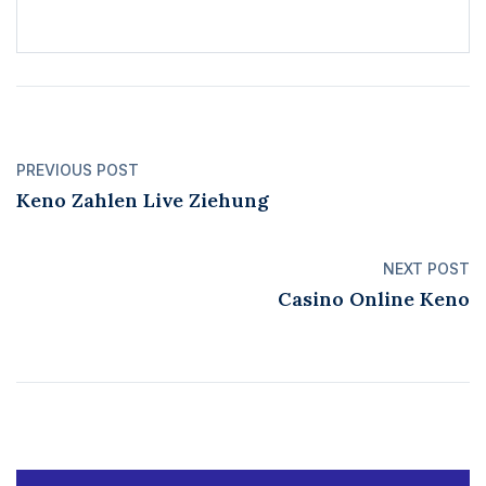
PREVIOUS POST
Keno Zahlen Live Ziehung
NEXT POST
Casino Online Keno