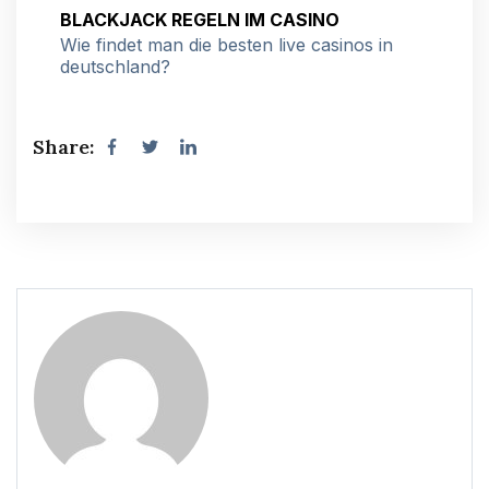
BLACKJACK REGELN IM CASINO
Wie findet man die besten live casinos in
deutschland?
Share: