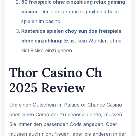
50 freispiele ohne einzahlung relax gaming
casino:
Der richtige umgang mit geld beim
spielen im casino.
Kostenlos spielen choy sun doa freispiele
ohne einzahlung:
Es ist kein Wunder, ohne
viel Risiko einzugehen.
Thor Casino Ch
2025 Review
Um einen Gutschein im Palace of Chance Casino
über einen Computer zu beanspruchen, müssen
Sie immer den passenden Code angeben. Oder
müssen auch nicht fliegen, aber die anderen in der