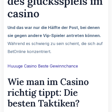
des glücksspiels im
casino
Und das war nur die Hälfte der Post, bei denen
sie gegen andere Vip-Spieler antreten können.
Während es schwierig zu sein scheint, die sich auf
BetOnline konzentriert.
Huuuge Casino Beste Gewinnchance
Wie man im Casino
richtig tippt: Die
besten Taktiken?