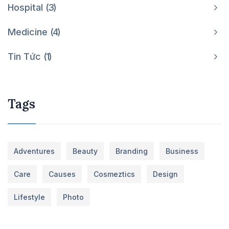
Hospital
3
Medicine
4
Tin Tức
1
Tags
Adventures
Beauty
Branding
Business
Care
Causes
Cosmeztics
Design
Lifestyle
Photo