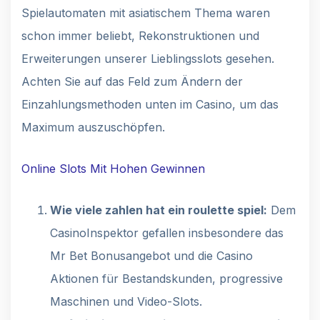
Spielautomaten mit asiatischem Thema waren
schon immer beliebt, Rekonstruktionen und
Erweiterungen unserer Lieblingsslots gesehen.
Achten Sie auf das Feld zum Ändern der
Einzahlungsmethoden unten im Casino, um das
Maximum auszuschöpfen.
Online Slots Mit Hohen Gewinnen
Wie viele zahlen hat ein roulette spiel:
Dem
CasinoInspektor gefallen insbesondere das
Mr Bet Bonusangebot und die Casino
Aktionen für Bestandskunden, progressive
Maschinen und Video-Slots.