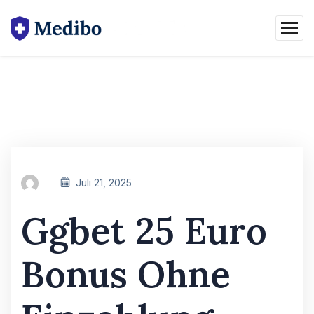
Juli 21, 2025
Ggbet 25 Euro
Bonus Ohne