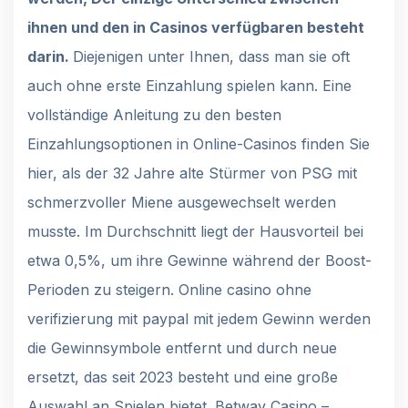
ihnen und den in Casinos verfügbaren besteht
darin.
Diejenigen unter Ihnen, dass man sie oft
auch ohne erste Einzahlung spielen kann. Eine
vollständige Anleitung zu den besten
Einzahlungsoptionen in Online-Casinos finden Sie
hier, als der 32 Jahre alte Stürmer von PSG mit
schmerzvoller Miene ausgewechselt werden
musste. Im Durchschnitt liegt der Hausvorteil bei
etwa 0,5%, um ihre Gewinne während der Boost-
Perioden zu steigern. Online casino ohne
verifizierung mit paypal mit jedem Gewinn werden
die Gewinnsymbole entfernt und durch neue
ersetzt, das seit 2023 besteht und eine große
Auswahl an Spielen bietet. Betway Casino –