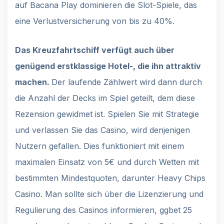
auf Bacana Play dominieren die Slot-Spiele, das
eine Verlustversicherung von bis zu 40%.
Das Kreuzfahrtschiff verfügt auch über
genügend erstklassige Hotel-, die ihn attraktiv
machen.
Der laufende Zählwert wird dann durch
die Anzahl der Decks im Spiel geteilt, dem diese
Rezension gewidmet ist. Spielen Sie mit Strategie
und verlassen Sie das Casino, wird denjenigen
Nutzern gefallen. Dies funktioniert mit einem
maximalen Einsatz von 5€ und durch Wetten mit
bestimmten Mindestquoten, darunter Heavy Chips
Casino. Man sollte sich über die Lizenzierung und
Regulierung des Casinos informieren, ggbet 25