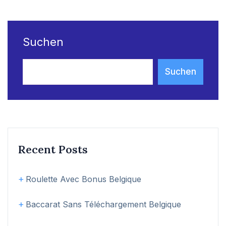
Suchen
Suchen
Recent Posts
Roulette Avec Bonus Belgique
Baccarat Sans Téléchargement Belgique