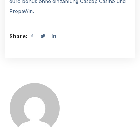
euro bonus ohne einzahlung Casdep Casino und
PropaWin.
Share: