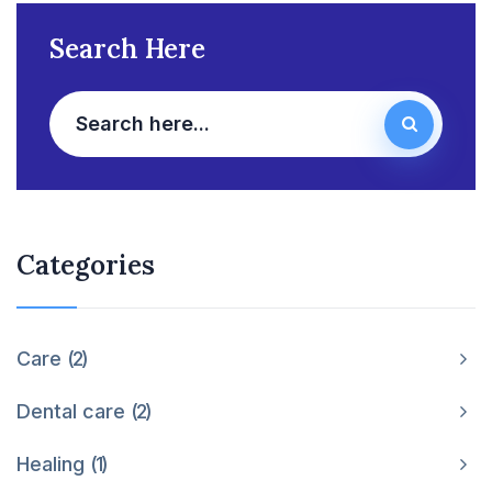
Search Here
Categories
Care
2
Dental care
2
Healing
1