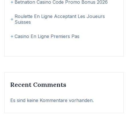
Betnation Casino Code Promo Bonus 2026
Roulette En Ligne Acceptant Les Joueurs
Suisses
Casino En Ligne Premiers Pas
Recent Comments
Es sind keine Kommentare vorhanden.