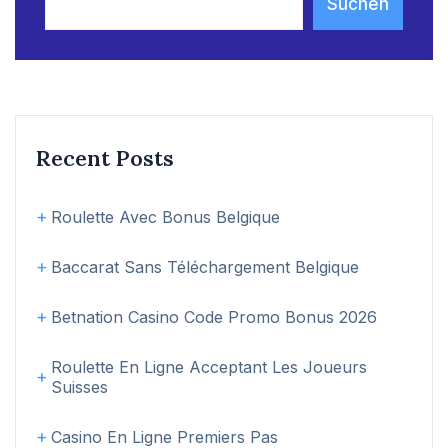
Suchen
Recent Posts
Roulette Avec Bonus Belgique
Baccarat Sans Téléchargement Belgique
Betnation Casino Code Promo Bonus 2026
Roulette En Ligne Acceptant Les Joueurs
Suisses
Casino En Ligne Premiers Pas