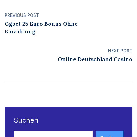
PREVIOUS POST
Ggbet 25 Euro Bonus Ohne
Einzahlung
NEXT POST
Online Deutschland Casino
Suchen