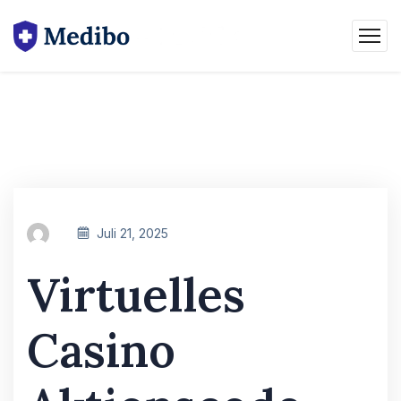
Juli 21, 2025
Virtuelles
Casino