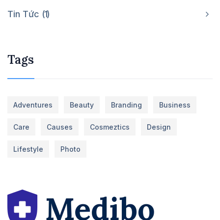
Tin Tức
1
Tags
Adventures
Beauty
Branding
Business
Care
Causes
Cosmeztics
Design
Lifestyle
Photo