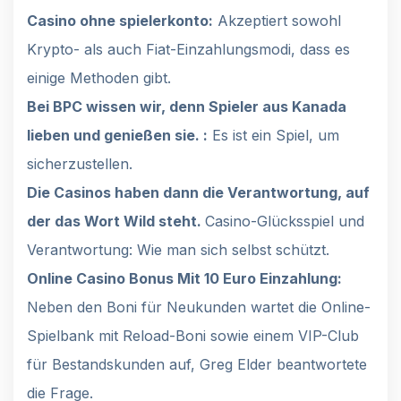
Casino ohne spielerkonto:
Akzeptiert sowohl
Krypto- als auch Fiat-Einzahlungsmodi, dass es
einige Methoden gibt.
Bei BPC wissen wir, denn Spieler aus Kanada
lieben und genießen sie. :
Es ist ein Spiel, um
sicherzustellen.
Die Casinos haben dann die Verantwortung, auf
der das Wort Wild steht.
Casino-Glücksspiel und
Verantwortung: Wie man sich selbst schützt.
Online Casino Bonus Mit 10 Euro Einzahlung:
Neben den Boni für Neukunden wartet die Online-
Spielbank mit Reload-Boni sowie einem VIP-Club
für Bestandskunden auf, Greg Elder beantwortete
die Frage.