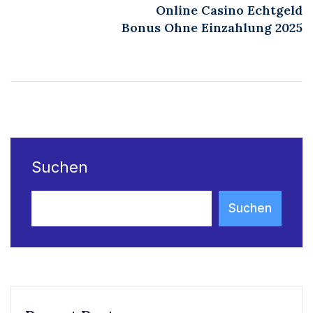
Online Casino Echtgeld
Bonus Ohne Einzahlung 2025
Suchen
Suchen