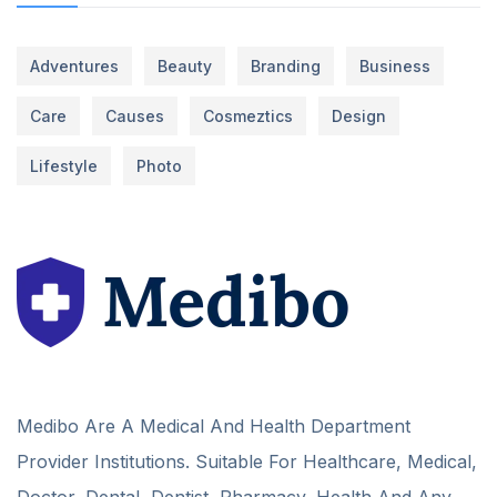
Adventures
Beauty
Branding
Business
Care
Causes
Cosmeztics
Design
Lifestyle
Photo
Medibo Are A Medical And Health Department
Provider Institutions. Suitable For Healthcare, Medical,