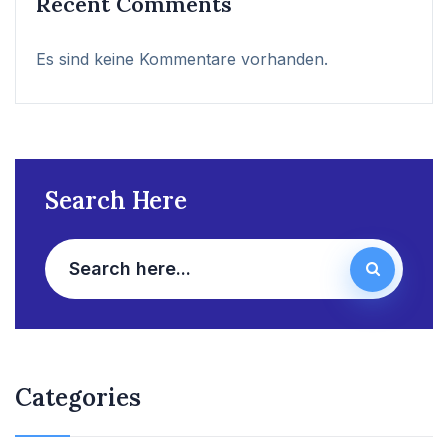
Recent Comments
Es sind keine Kommentare vorhanden.
Search Here
Categories