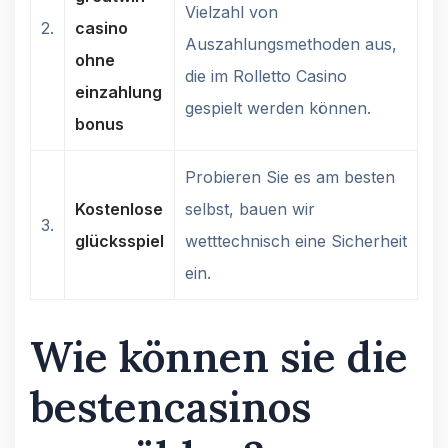
Vielzahl von
2.
casino
Auszahlungsmethoden aus,
ohne
die im Rolletto Casino
einzahlung
gespielt werden können.
bonus
Probieren Sie es am besten
Kostenlose
selbst, bauen wir
3.
glücksspiel
wetttechnisch eine Sicherheit
ein.
Wie können sie die
bestencasinos